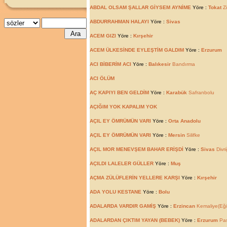
ABDAL OLSAM ŞALLAR GİYSEM AYNİME
Yöre :
Tokat
Zi
ABDURRAHMAN HALAYI
Yöre :
Sivas
ACEM GIZI
Yöre :
Kırşehir
ACEM ÜLKESİNDE EYLEŞTİM GALDIM
Yöre :
Erzurum
ACI BİBERİM ACI
Yöre :
Balıkesir
Bandırma
ACI ÖLÜM
AÇ KAPIYI BEN GELDİM
Yöre :
Karabük
Safranbolu
AÇIĞIM YOK KAPALIM YOK
AÇIL EY ÖMRÜMÜN VARI
Yöre :
Orta Anadolu
AÇIL EY ÖMRÜMÜN VARI
Yöre :
Mersin
Silifke
AÇIL MOR MENEVŞEM BAHAR ERİŞDİ
Yöre :
Sivas
Divri
AÇILDI LALELER GÜLLER
Yöre :
Muş
AÇMA ZÜLÜFLERİN YELLERE KARŞI
Yöre :
Kırşehir
ADA YOLU KESTANE
Yöre :
Bolu
ADALARDA VARDIR GAMİŞ
Yöre :
Erzincan
Kemaliye(Eği
ADALARDAN ÇIKTIM YAYAN (BEBEK)
Yöre :
Erzurum
Pas