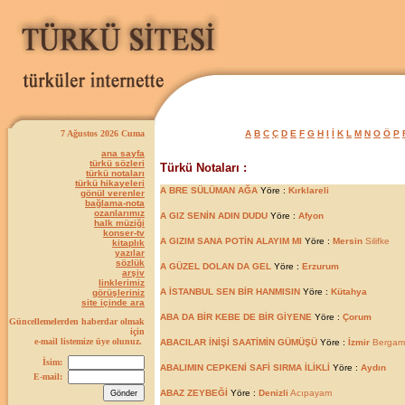
7 Ağustos 2026 Cuma
A
B
C
Ç
D
E
F
G
H
I
İ
K
L
M
N
O
Ö
P
ana sayfa
türkü sözleri
Türkü Notaları :
türkü notaları
türkü hikayeleri
A BRE SÜLÜMAN AĞA
Yöre :
Kırklareli
gönül verenler
bağlama-nota
ozanlarımız
A GIZ SENİN ADIN DUDU
Yöre :
Afyon
halk müziği
konser-tv
A GIZIM SANA POTİN ALAYIM MI
Yöre :
Mersin
Silifke
kitaplık
yazılar
sözlük
A GÜZEL DOLAN DA GEL
Yöre :
Erzurum
arşiv
linklerimiz
A İSTANBUL SEN BİR HANMISIN
Yöre :
Kütahya
görüşleriniz
site içinde ara
ABA DA BİR KEBE DE BİR GİYENE
Yöre :
Çorum
Güncellemelerden haberdar olmak
için
e-mail listemize üye olunuz.
ABACILAR İNİŞİ SAATİMİN GÜMÜŞÜ
Yöre :
İzmir
Bergam
İsim:
ABALIMIN CEPKENİ SAFİ SIRMA İLİKLİ
Yöre :
Aydın
E-mail:
ABAZ ZEYBEĞİ
Yöre :
Denizli
Acıpayam