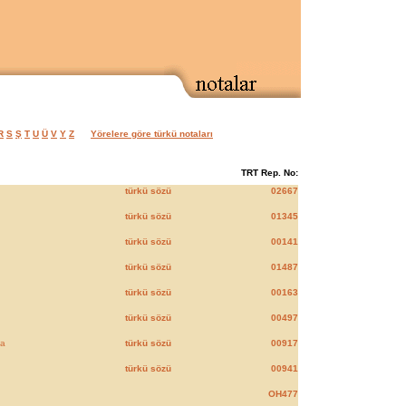
R
S
Ş
T
U
Ü
V
Y
Z
Yörelere göre türkü notaları
TRT Rep. No:
türkü sözü
02667
türkü sözü
01345
türkü sözü
00141
türkü sözü
01487
türkü sözü
00163
türkü sözü
00497
a
türkü sözü
00917
türkü sözü
00941
OH477