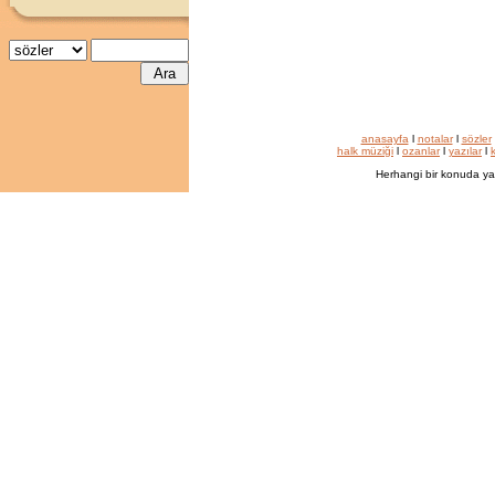
anasayfa
l
notalar
l
sözler
halk müziği
l
ozanlar
l
yazılar
l
k
Herhangi bir konuda ya