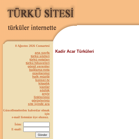
8 Ağustos 2026 Cumartesi
Kadir Acar Türküleri
ana sayfa
türkü sözleri
türkü notaları
türkü hikayeleri
gönül verenler
bağlama-nota
ozanlarımız
halk müziği
konser-tv
kitaplık
yazılar
sözlük
arşiv
linklerimiz
görüşleriniz
site içinde ara
Güncellemelerden haberdar olmak
için
e-mail listemize üye olunuz.
İsim:
E-mail: