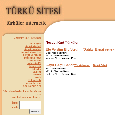
6 Ağustos 2026 Perşembe
Necdet Kurt Türküleri
ana sayfa
türkü sözleri
Ele Verdim Ele Verdim (Dağlar Bana)
türkü notaları
Türkü N
türkü hikayeleri
Söz:
Necdet Kurt
gönül verenler
Müzik:
Necdet Kurt
bağlama-nota
Notaya Alan:
Necdet Kurt
ozanlarımız
halk müziği
Gayrı Geçti Bahar
Türkü Notası
Türkü Sözü
konser-tv
Söz:
Necdet Kurt
kitaplık
Müzik:
Necdet Kurt
yazılar
Notaya Alan:
Necdet Kurt
sözlük
arşiv
linklerimiz
görüşleriniz
site içinde ara
Güncellemelerden haberdar olmak
için
e-mail listemize üye olunuz.
İsim:
E-mail: