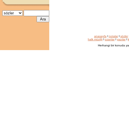
anasayfa
l
notalar
l
sözler
halk müziği
l
ozanlar
l
yazılar
l
k
Herhangi bir konuda ya