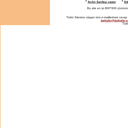
*
*
Açılış Sayfası yapın
Sı
Bu site en iyi 800*
600 çözünürlü
Türkü Sitesine ulaşan tüm e-maillerinize cevap 
turkuler@turkuler.
Türk