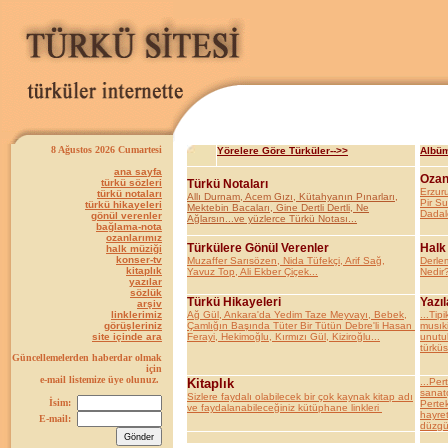
8 Ağustos 2026 Cumartesi
Yörelere Göre Türküler-->>
Albüm
ana sayfa
Ozan
türkü sözleri
Türkü Notaları
Erzur
türkü notaları
Allı Durnam, Acem Gızı, Kütahyanın Pınarları,
Pir S
türkü hikayeleri
Mektebin Bacaları, Gine Dertli Dertli, Ne
Dadal
gönül verenler
Ağlarsın...ve yüzlerce Türkü Notası...
bağlama-nota
ozanlarımız
Türkülere Gönül Verenler
Halk
halk müziği
konser-tv
Muzaffer Sarısözen, Nida Tüfekçi, Arif Sağ,
Derle
kitaplık
Yavuz Top, Ali Ekber Çiçek...
Nedir?
yazılar
sözlük
Türkü Hikayeleri
Yazıl
arşiv
linklerimiz
Ağ Gül, Ankara'da Yedim Taze Meyvayı, Bebek,
...Tipi
görüşleriniz
Çamlığın Başında Tüter Bir Tütün Debre'li Hasan
musıki
site içinde ara
Ferayi, Hekimoğlu, Kırmızı Gül, Kiziroğlu...
unutul
türküs
Güncellemelerden haberdar olmak
için
e-mail listemize üye olunuz.
Kitaplık
...Per
sanatç
Sizlere faydalı olabilecek bir çok kaynak kitap adı
İsim:
Pertek
ve faydalanabileceğiniz kütüphane linkleri
hayret
E-mail:
düzgün