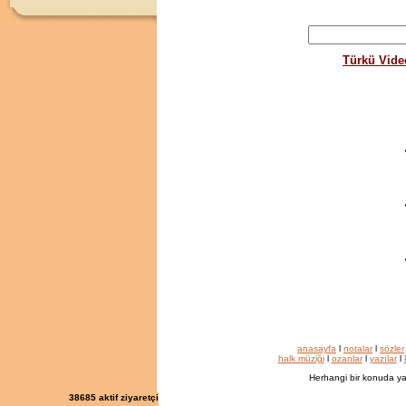
Türkü Vide
anasayfa
l
notalar
l
sözler
halk müziği
l
ozanlar
l
yazılar
l
Herhangi bir konuda ya
38685
aktif ziyaretçi