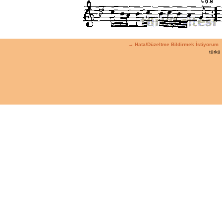
→ Hata/Düzeltme Bildirmek İstiyorum
türkü