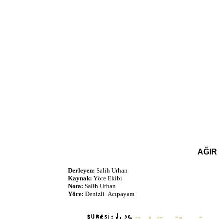
AĞIR
Derleyen:
Salih Urhan
Kaynak:
Yöre Ekibi
Nota:
Salih Urhan
Yöre:
Denizli Acıpayam