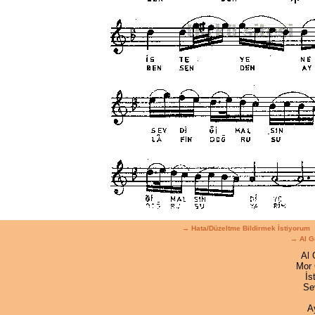
→ Hata/Düzeltme Bildirmek İstiyorum
→ Al G
Al 
Mor 
İs
Se
A