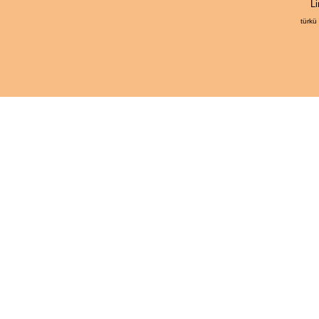
Li
türkü