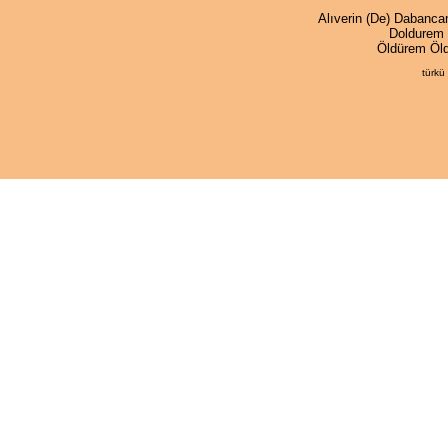
Alıverin (De) Dabanc
Doldurem
Öldürem Öl
türkü