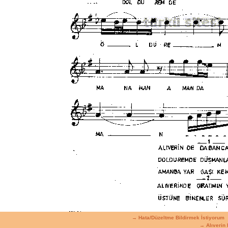
→ Hata/Düzeltme Bildirmek İstiyorum
→ Alıverin