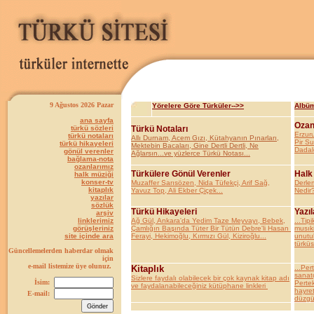
9 Ağustos 2026 Pazar
Yörelere Göre Türküler-->>
Albüm
ana sayfa
Ozan
türkü sözleri
Türkü Notaları
Erzur
türkü notaları
Allı Durnam, Acem Gızı, Kütahyanın Pınarları,
Pir S
türkü hikayeleri
Mektebin Bacaları, Gine Dertli Dertli, Ne
Dadal
gönül verenler
Ağlarsın...ve yüzlerce Türkü Notası...
bağlama-nota
ozanlarımız
Türkülere Gönül Verenler
Halk
halk müziği
konser-tv
Muzaffer Sarısözen, Nida Tüfekçi, Arif Sağ,
Derle
kitaplık
Yavuz Top, Ali Ekber Çiçek...
Nedir?
yazılar
sözlük
Türkü Hikayeleri
Yazıl
arşiv
linklerimiz
Ağ Gül, Ankara'da Yedim Taze Meyvayı, Bebek,
...Tipi
görüşleriniz
Çamlığın Başında Tüter Bir Tütün Debre'li Hasan
musıki
site içinde ara
Ferayi, Hekimoğlu, Kırmızı Gül, Kiziroğlu...
unutul
türküs
Güncellemelerden haberdar olmak
için
e-mail listemize üye olunuz.
Kitaplık
...Per
sanatç
Sizlere faydalı olabilecek bir çok kaynak kitap adı
İsim:
Pertek
ve faydalanabileceğiniz kütüphane linkleri
hayret
E-mail:
düzgün