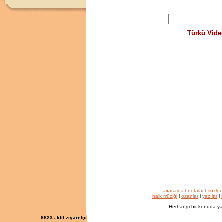
Türkü Vide
anasayfa
l
notalar
l
sözler
halk müziği
l
ozanlar
l
yazılar
l
Herhangi bir konuda ya
8823
aktif ziyaretçi