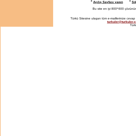
*
*
Açılış Sayfası yapın
Sı
Bu site en iyi 800*
600 çözünürlü
Türkü Sitesine ulaşan tüm e-maillerinize cevap 
turkuler@turkuler.
Türk