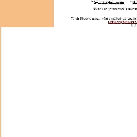
*
*
Açılış Sayfası yapın
Sı
Bu site en iyi 800*
600 çözünürlü
Türkü Sitesine ulaşan tüm e-maillerinize cevap 
turkuler@turkuler.
Türk