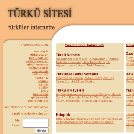
7 Ağustos 2026 Cuma
Yörelere Göre Türküler-->>
Albüm
ana sayfa
Ozan
türkü sözleri
Türkü Notaları
Erzur
türkü notaları
Allı Durnam, Acem Gızı, Kütahyanın Pınarları,
Pir S
türkü hikayeleri
Mektebin Bacaları, Gine Dertli Dertli, Ne
Dadal
gönül verenler
Ağlarsın...ve yüzlerce Türkü Notası...
bağlama-nota
ozanlarımız
Türkülere Gönül Verenler
Halk
halk müziği
konser-tv
Muzaffer Sarısözen, Nida Tüfekçi, Arif Sağ,
Derle
kitaplık
Yavuz Top, Ali Ekber Çiçek...
Nedir?
yazılar
sözlük
Türkü Hikayeleri
Yazıl
arşiv
linklerimiz
Ağ Gül, Ankara'da Yedim Taze Meyvayı, Bebek,
...Tipi
görüşleriniz
Çamlığın Başında Tüter Bir Tütün Debre'li Hasan
musıki
site içinde ara
Ferayi, Hekimoğlu, Kırmızı Gül, Kiziroğlu...
unutul
türküs
Güncellemelerden haberdar olmak
için
e-mail listemize üye olunuz.
Kitaplık
...Per
sanatç
Sizlere faydalı olabilecek bir çok kaynak kitap adı
İsim:
Pertek
ve faydalanabileceğiniz kütüphane linkleri
hayret
E-mail:
düzgün