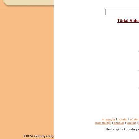
Türkü Vide
anasayfa
l
notalar
l
sözler
halk müziği
l
ozanlar
l
yazılar
l
Herhangi bir konuda ya
21074
aktif ziyaretçi