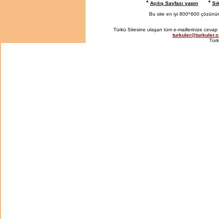
*
*
Açılış Sayfası yapın
Sı
Bu site en iyi 800*
600 çözünürlü
Türkü Sitesine ulaşan tüm e-maillerinize cevap 
turkuler@turkuler.
Türk