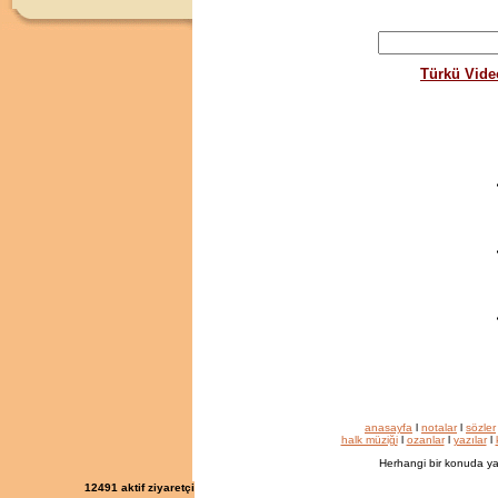
Türkü Vide
anasayfa
l
notalar
l
sözler
halk müziği
l
ozanlar
l
yazılar
l
Herhangi bir konuda ya
12491
aktif ziyaretçi