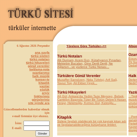
6 Ağustos 2026 Perşembe
Yörelere Göre Türküler-->>
Albüm
ana sayfa
Ozan
türkü sözleri
Türkü Notaları
Erzur
türkü notaları
Allı Durnam, Acem Gızı, Kütahyanın Pınarları,
Pir S
türkü hikayeleri
Mektebin Bacaları, Gine Dertli Dertli, Ne
Dadal
gönül verenler
Ağlarsın...ve yüzlerce Türkü Notası...
bağlama-nota
ozanlarımız
Türkülere Gönül Verenler
Halk
halk müziği
konser-tv
Muzaffer Sarısözen, Nida Tüfekçi, Arif Sağ,
Derle
kitaplık
Yavuz Top, Ali Ekber Çiçek...
Nedir?
yazılar
sözlük
Türkü Hikayeleri
Yazıl
arşiv
linklerimiz
Ağ Gül, Ankara'da Yedim Taze Meyvayı, Bebek,
...Tipi
görüşleriniz
Çamlığın Başında Tüter Bir Tütün Debre'li Hasan
musıki
site içinde ara
Ferayi, Hekimoğlu, Kırmızı Gül, Kiziroğlu...
unutul
türküs
Güncellemelerden haberdar olmak
için
e-mail listemize üye olunuz.
Kitaplık
...Per
sanatç
Sizlere faydalı olabilecek bir çok kaynak kitap adı
İsim:
Pertek
ve faydalanabileceğiniz kütüphane linkleri
hayret
E-mail:
düzgün