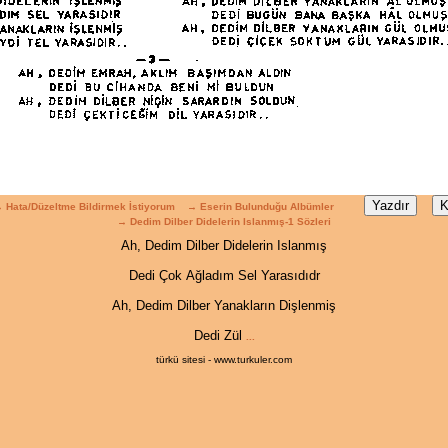
 Hata/Düzeltme Bildirmek İstiyorum
→ Eserin Bulunduğu Albümler
→ Dedim Dilber Didelerin Islanmış-1 Sözleri
Ah, Dedim Dilber Didelerin Islanmış
Dedi Çok Ağladım Sel Yarasıdıdr
Ah, Dedim Dilber Yanakların Dişlenmiş
Dedi Zül
...
türkü sitesi - www.turkuler.com