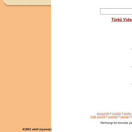
Türkü Vide
anasayfa
l
notalar
l
sözler
halk müziği
l
ozanlar
l
yazılar
l
Herhangi bir konuda ya
41862
aktif ziyaretçi