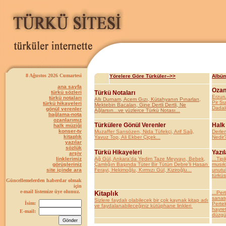
8 Ağustos 2026 Cumartesi
Yörelere Göre Türküler-->>
Albüm
ana sayfa
Ozan
türkü sözleri
Türkü Notaları
Erzur
türkü notaları
Allı Durnam, Acem Gızı, Kütahyanın Pınarları,
Pir S
türkü hikayeleri
Mektebin Bacaları, Gine Dertli Dertli, Ne
Dadal
gönül verenler
Ağlarsın...ve yüzlerce Türkü Notası...
bağlama-nota
ozanlarımız
Türkülere Gönül Verenler
Halk
halk müziği
konser-tv
Muzaffer Sarısözen, Nida Tüfekçi, Arif Sağ,
Derle
kitaplık
Yavuz Top, Ali Ekber Çiçek...
Nedir?
yazılar
sözlük
Türkü Hikayeleri
Yazıl
arşiv
linklerimiz
Ağ Gül, Ankara'da Yedim Taze Meyvayı, Bebek,
...Tipi
görüşleriniz
Çamlığın Başında Tüter Bir Tütün Debre'li Hasan
musıki
site içinde ara
Ferayi, Hekimoğlu, Kırmızı Gül, Kiziroğlu...
unutul
türküs
Güncellemelerden haberdar olmak
için
e-mail listemize üye olunuz.
Kitaplık
...Per
sanatç
Sizlere faydalı olabilecek bir çok kaynak kitap adı
İsim:
Pertek
ve faydalanabileceğiniz kütüphane linkleri
hayret
E-mail:
düzgün