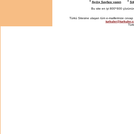
*
*
Açılış Sayfası yapın
Sı
Bu site en iyi 800*
600 çözünürlü
Türkü Sitesine ulaşan tüm e-maillerinize cevap 
turkuler@turkuler.
Türk