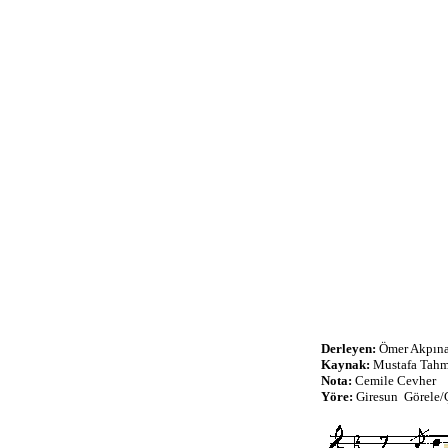
Derleyen:
Ömer Akpına
Kaynak:
Mustafa Tah
Nota:
Cemile Cevher
Yöre:
Giresun Görele/