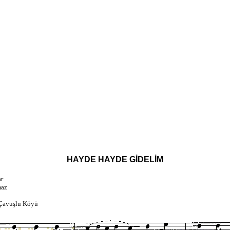
HAYDE HAYDE GİDELİM
r
maz
Çavuşlu Köyü