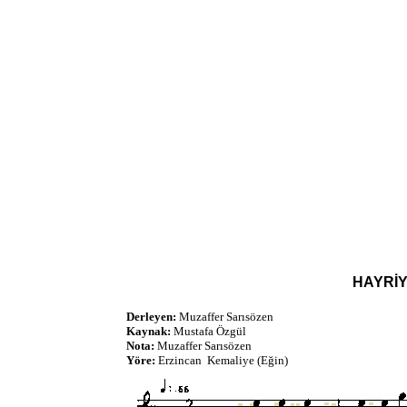
HAYRİY
Derleyen:
Muzaffer Sarısözen
Kaynak:
Mustafa Özgül
Nota:
Muzaffer Sarısözen
Yöre:
Erzincan Kemaliye (Eğin)