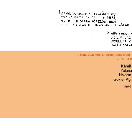
→ Hata/Düzeltme Bildirmek İstiyorum
→ Kamil Ol
Kâmil 
Yoluna
Hakkın 
Gökler Ağl
türkü