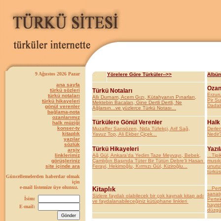
9 Ağustos 2026 Pazar
Yörelere Göre Türküler-->>
Albüm
ana sayfa
Ozan
türkü sözleri
Türkü Notaları
Erzur
türkü notaları
Allı Durnam, Acem Gızı, Kütahyanın Pınarları,
Pir S
türkü hikayeleri
Mektebin Bacaları, Gine Dertli Dertli, Ne
Dadal
gönül verenler
Ağlarsın...ve yüzlerce Türkü Notası...
bağlama-nota
ozanlarımız
Türkülere Gönül Verenler
Halk
halk müziği
konser-tv
Muzaffer Sarısözen, Nida Tüfekçi, Arif Sağ,
Derle
kitaplık
Yavuz Top, Ali Ekber Çiçek...
Nedir?
yazılar
sözlük
Türkü Hikayeleri
Yazıl
arşiv
linklerimiz
Ağ Gül, Ankara'da Yedim Taze Meyvayı, Bebek,
...Tipi
görüşleriniz
Çamlığın Başında Tüter Bir Tütün Debre'li Hasan
musıki
site içinde ara
Ferayi, Hekimoğlu, Kırmızı Gül, Kiziroğlu...
unutul
türküs
Güncellemelerden haberdar olmak
için
e-mail listemize üye olunuz.
Kitaplık
...Per
sanatç
Sizlere faydalı olabilecek bir çok kaynak kitap adı
İsim:
Pertek
ve faydalanabileceğiniz kütüphane linkleri
hayret
E-mail:
düzgün