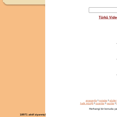
Türkü Vide
anasayfa
l
notalar
l
sözler
halk müziği
l
ozanlar
l
yazılar
l
Herhangi bir konuda ya
18971
aktif ziyaretçi