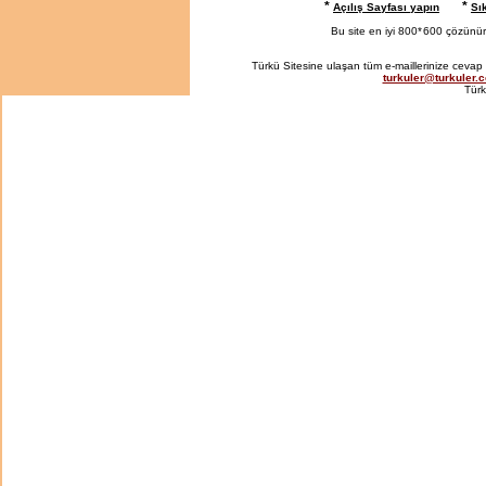
*
*
Açılış Sayfası yapın
Sı
Bu site en iyi 800*
600 çözünürlü
Türkü Sitesine ulaşan tüm e-maillerinize cevap 
turkuler@turkuler.
Türk