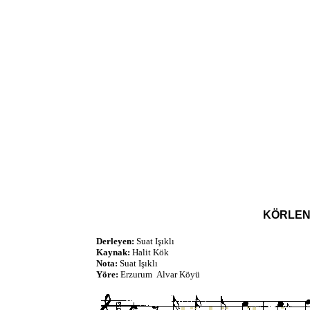
KÖRLEN
Derleyen:
Suat Işıklı
Kaynak:
Halit Kök
Nota:
Suat Işıklı
Yöre:
Erzurum Alvar Köyü