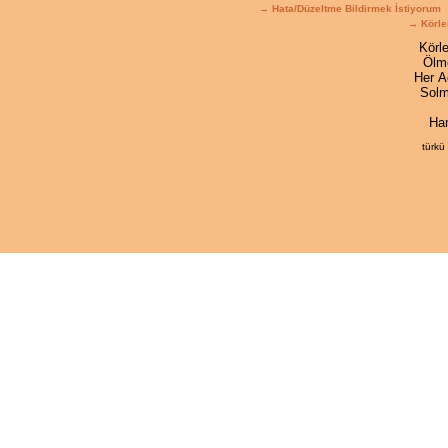
→ Hata/Düzeltme Bildirmek İstiyorum
→ Körle
Körl
Ölm
Her A
Solm
Ha
türkü