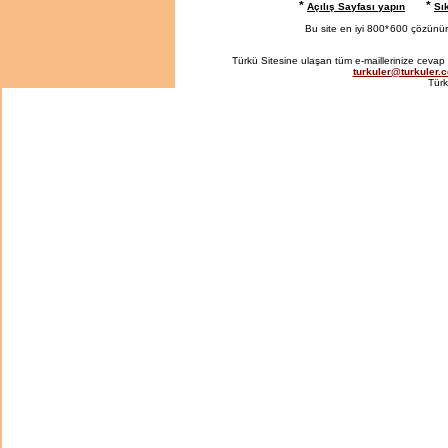
*
*
Açılış Sayfası yapın
Sı
Bu site en iyi 800*
600 çözünürlü
Türkü Sitesine ulaşan tüm e-maillerinize cevap 
turkuler@turkuler.
Türk