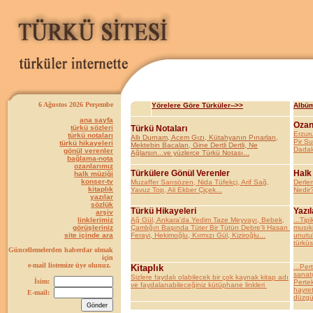
6 Ağustos 2026 Perşembe
Yörelere Göre Türküler-->>
Albüm
ana sayfa
Ozan
türkü sözleri
Türkü Notaları
Erzur
türkü notaları
Allı Durnam, Acem Gızı, Kütahyanın Pınarları,
Pir S
türkü hikayeleri
Mektebin Bacaları, Gine Dertli Dertli, Ne
Dadal
gönül verenler
Ağlarsın...ve yüzlerce Türkü Notası...
bağlama-nota
ozanlarımız
Türkülere Gönül Verenler
Halk
halk müziği
konser-tv
Muzaffer Sarısözen, Nida Tüfekçi, Arif Sağ,
Derle
kitaplık
Yavuz Top, Ali Ekber Çiçek...
Nedir?
yazılar
sözlük
Türkü Hikayeleri
Yazıl
arşiv
linklerimiz
Ağ Gül, Ankara'da Yedim Taze Meyvayı, Bebek,
...Tipi
görüşleriniz
Çamlığın Başında Tüter Bir Tütün Debre'li Hasan
musıki
site içinde ara
Ferayi, Hekimoğlu, Kırmızı Gül, Kiziroğlu...
unutul
türküs
Güncellemelerden haberdar olmak
için
e-mail listemize üye olunuz.
Kitaplık
...Per
sanatç
Sizlere faydalı olabilecek bir çok kaynak kitap adı
İsim:
Pertek
ve faydalanabileceğiniz kütüphane linkleri
hayret
E-mail:
düzgün