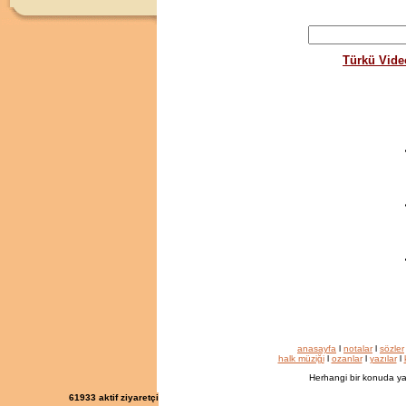
Türkü Vide
anasayfa
l
notalar
l
sözler
halk müziği
l
ozanlar
l
yazılar
l
Herhangi bir konuda ya
61933
aktif ziyaretçi