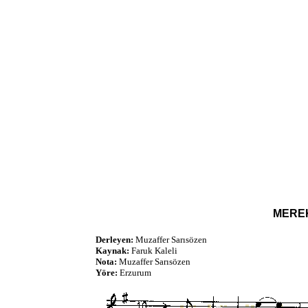
MERE
Derleyen:
Muzaffer Sarısözen
Kaynak:
Faruk Kaleli
Nota:
Muzaffer Sarısözen
Yöre:
Erzurum