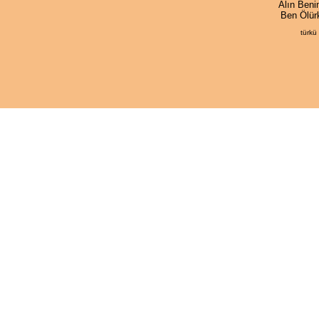
Alın Ben
Ben Ölü
türkü