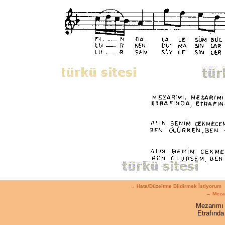
→ Hata/Düzeltme Bildirmek İstiyorum
→ Mezar
Mezarımı 
Etrafınd