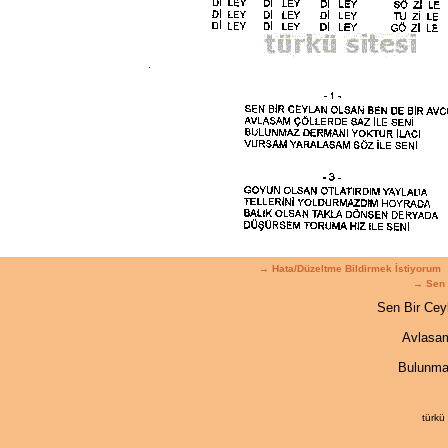
→ Hata/Düzeltme Bildirmek İstiyorum
→ Sen 
Sen Bir Cey
Avlasam
Bulunma
türkü