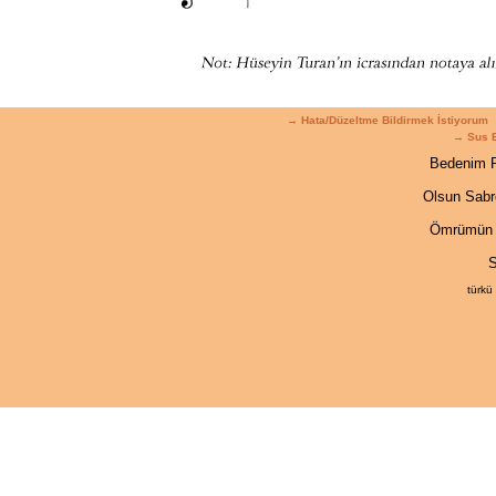
→ Hata/Düzeltme Bildirmek İstiyorum
→ Sus 
Bedenim 
Olsun Sab
Ömrümün 
S
türkü