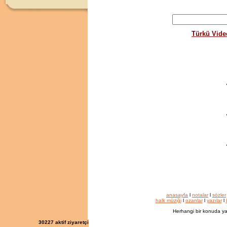
Türkü Vide
anasayfa
l
notalar
l
sözler
halk müziği
l
ozanlar
l
yazılar
l
Herhangi bir konuda ya
30227
aktif ziyaretçi