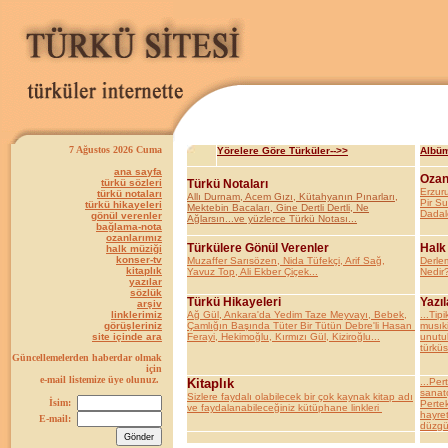
7 Ağustos 2026 Cuma
Yörelere Göre Türküler-->>
Albüm
ana sayfa
Ozan
türkü sözleri
Türkü Notaları
Erzur
türkü notaları
Allı Durnam, Acem Gızı, Kütahyanın Pınarları,
Pir S
türkü hikayeleri
Mektebin Bacaları, Gine Dertli Dertli, Ne
Dadal
gönül verenler
Ağlarsın...ve yüzlerce Türkü Notası...
bağlama-nota
ozanlarımız
Türkülere Gönül Verenler
Halk
halk müziği
konser-tv
Muzaffer Sarısözen, Nida Tüfekçi, Arif Sağ,
Derle
kitaplık
Yavuz Top, Ali Ekber Çiçek...
Nedir?
yazılar
sözlük
Türkü Hikayeleri
Yazıl
arşiv
linklerimiz
Ağ Gül, Ankara'da Yedim Taze Meyvayı, Bebek,
...Tipi
görüşleriniz
Çamlığın Başında Tüter Bir Tütün Debre'li Hasan
musıki
site içinde ara
Ferayi, Hekimoğlu, Kırmızı Gül, Kiziroğlu...
unutul
türküs
Güncellemelerden haberdar olmak
için
e-mail listemize üye olunuz.
Kitaplık
...Per
sanatç
Sizlere faydalı olabilecek bir çok kaynak kitap adı
İsim:
Pertek
ve faydalanabileceğiniz kütüphane linkleri
hayret
E-mail:
düzgün