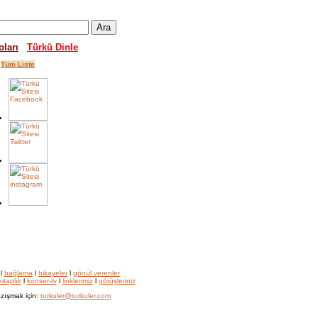
oları
Türkü Dinle
Tüm Liste
l
bağlama
l
hikayeler
l
gönül verenler
kitaplık
l
konser-tv
l
linklerimiz
l
görüşleriniz
zışmak için:
turkuler@turkuler.com