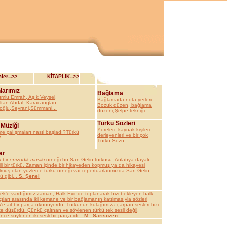
ler-->>
KİTAPLIK-->>
larımız
Bağlama
umlu Emrah, Aşık Veysel,
Bağlamada nota yerleri.
ultan Abdal, Karacaoğlan,
Bozuk düzen, bağlama
oğlu,Seyrani,Sümmani...
düzeni,Şelpe tekniği..
Türkü Sözleri
 Müziği
Yöreleri, kaynak kişileri
me çalışmaları nasıl başladı?Türkü
derleyenleri ve bir çok
...
Türkü Sözü...
ar
:
k bir
epizodik musiki
örneği bu Sarı Gelin türküsü. Anlatıya dayalı
li bir türkü. Zaman içinde bir hikayeden kopmuş ya da hikayesi
muş olan yüzlerce türkü örneği var repertuarlarımızda Sarı Gelin
ü gibi...
S. Şenel
tek'e vardığımız zaman, Halk Evinde toplanarak bizi bekleyen halk
ıları arasında iki kemane ve bir bağlamanın katılmasıyla sözleri
'e ait bir parça okunuyordu. Türkünün kulağımıza çarpan sesleri bizi
e düşürdü. Çünkü çalınan ve söylenen türkü tek sesli değil,
ce söylenen iki sesli bir parça idi...
M._Sarısözen