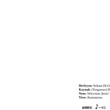
Derleyen:
Ankara Devle
Kaynak:
(Yorgansız) H
Nota:
Süleyman Şenel
Yöre:
Kastamonu