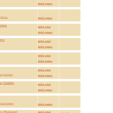
türkü notası
l.Kons.
türkü notası
üzüne
türkü sözü
türkü notası
tım
türkü sözü
türkü notası
türkü sözü
türkü notası
türkü sözü
ay Gönlüm
türkü notası
an Gidelim
türkü sözü
türkü notası
erhat Erdem
türkü notası
ın (Huriyem)
türkü sözü