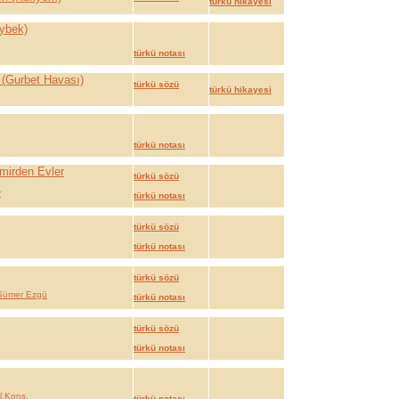
türkü hikayesi
ybek)
türkü notası
 (Gurbet Havası)
türkü sözü
türkü hikayesi
türkü notası
mirden Evler
türkü sözü
r
türkü notası
türkü sözü
türkü notası
türkü sözü
Sümer Ezgü
türkü notası
türkü sözü
türkü notası
l.Kons.
türkü notası