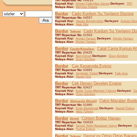
TRT Repertuar No:
OH233
Kaynak Kişi:
Ahmet Çelik-İrfan Savaş
Derleyen:
TRT
Notaya Alan:
Mehmet Özbek
Burdur
Çadır Kurdum Şu Yaylanın Düzüne
TRT Repertuar No:
04557
Kaynak Kişi:
Hasan Büyükçoban
Derleyen:
Ankara Dev
Notaya Alan:
Hale Gür
Burdur
Çadır Kurdum Şu Yaylanın D
Tefenni
TRT Repertuar No:
01503
Kaynak Kişi:
Ahmet Yamacı
Derleyen:
Ahmet Yamacı
Notaya Alan:
Ahmet Yamacı
Burdur
Çatal Çama Kurşun At
Çavdır/Kozağaçı
TRT Repertuar No:
03425
Kaynak Kişi:
Nuri Özyurt
Derleyen:
Özay Gönlüm
Notaya Alan:
Özay Gönlüm
Burdur
Çay Kenarında Evimiz
TRT Repertuar No:
03965
Kaynak Kişi:
Seyfettin Türkol
Derleyen:
Faik İnce
Notaya Alan:
Hamit Çine
Burdur
Çek Deveci Develeri Engine
TRT Repertuar No:
03427
Kaynak Kişi:
Kadir Turan-Mehmet Yıldırım
Derleyen:
Öz
Notaya Alan:
Özay Gönlüm
Burdur
Çekin Mayaları Burd
Altınyayla (Dirmil)
TRT Repertuar No:
01960
Kaynak Kişi:
Emin Demirayak
Derleyen:
Hamdi Özbay
Notaya Alan:
Nida Tüfekçi
Burdur
Çörtem Boğaz Havası
Dirmil
TRT Repertuar No:
OH333
Kaynak Kişi:
Servet Tekin-Ramazan Yalçın
Derleyen:
F
Notaya Alan:
Ferhat Erdem
Burdur
Dastar’ını Örtüp Örtüp Bakars
Tefenni