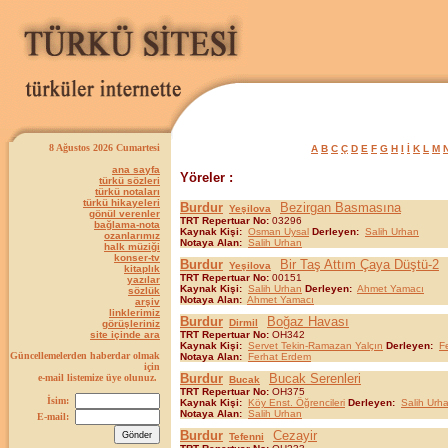
8 Ağustos 2026 Cumartesi
A
B
C
Ç
D
E
F
G
H
I
İ
K
L
M
ana sayfa
Yöreler :
türkü sözleri
türkü notaları
türkü hikayeleri
Burdur
Bezirgan Basmasına
Yeşilova
gönül verenler
TRT Repertuar No:
03296
bağlama-nota
Kaynak Kişi:
Osman Uysal
Derleyen:
Salih Urhan
ozanlarımız
Notaya Alan:
Salih Urhan
halk müziği
konser-tv
Burdur
Bir Taş Attım Çaya Düştü-2
Yeşilova
kitaplık
TRT Repertuar No:
00151
yazılar
Kaynak Kişi:
Salih Urhan
Derleyen:
Ahmet Yamacı
sözlük
Notaya Alan:
Ahmet Yamacı
arşiv
linklerimiz
Burdur
Boğaz Havası
Dirmil
görüşleriniz
site içinde ara
TRT Repertuar No:
OH342
Kaynak Kişi:
Servet Tekin-Ramazan Yalçın
Derleyen:
F
Güncellemelerden haberdar olmak
Notaya Alan:
Ferhat Erdem
için
Burdur
Bucak Serenleri
e-mail listemize üye olunuz.
Bucak
TRT Repertuar No:
OH375
İsim:
Kaynak Kişi:
Köy Enst. Öğrencileri
Derleyen:
Salih Urh
Notaya Alan:
Salih Urhan
E-mail:
Burdur
Cezayir
Tefenni