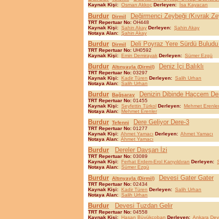
Kaynak Kişi:
Osman Akkoç
Derleyen:
İsa Kayacan
Burdur
Değirmenci Zeybeği (Kıvrak Ze
Dirmil
TRT Repertuar No:
OH448
Kaynak Kişi:
Şahin Akay
Derleyen:
Şahin Akay
Notaya Alan:
Şahin Akay
Burdur
Deli Poyraz Yere Sürdü Buludu
Dirmil
TRT Repertuar No:
UH0592
Kaynak Kişi:
Emin Demirayak
Derleyen:
Sümer Ezgü
Burdur
Deniz İçi Balıklı
Altınyayla (Dirmil)
TRT Repertuar No:
03297
Kaynak Kişi:
Kadir Türen
Derleyen:
Salih Urhan
Notaya Alan:
Salih Urhan
Burdur
Denizin Dibinde Haçcem De
Bağsaray
TRT Repertuar No:
01455
Kaynak Kişi:
Seyfettin Türkol
Derleyen:
Mehmet Erenle
Notaya Alan:
Mehmet Erenler
Burdur
Dere Geliyor Dere-3
Tefenni
TRT Repertuar No:
01277
Kaynak Kişi:
Ahmet Yamacı
Derleyen:
Ahmet Yamacı
Notaya Alan:
Ahmet Yamacı
Burdur
Dereler Davşan İzi
TRT Repertuar No:
03089
Kaynak Kişi:
Ferhat Erdem-Erol Kanyıldıran
Derleyen:
Notaya Alan:
Sümer Ezgü
Burdur
Devesi Gater Gater
Altınyayla (Dirmil)
TRT Repertuar No:
02434
Kaynak Kişi:
Kadir Türen
Derleyen:
Salih Urhan
Notaya Alan:
Salih Urhan
Burdur
Devesi Tuzdan Gelir
TRT Repertuar No:
04558
Kaynak Kişi:
Hasan Büyükçoban
Derleyen:
Ankara Dev