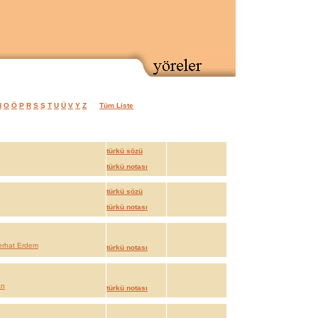
N
O
Ö
P
R
S
Ş
T
U
Ü
V
Y
Z
Tüm Liste
türkü sözü
türkü notası
türkü sözü
türkü notası
erhat Erdem
türkü notası
an
türkü notası