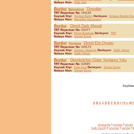
Notaya Alan:
Hale Gür
Burdur
Dımıdan
Belenköyü
TRT Repertuar No:
OH126
Kaynak Kişi:
Şevket Belen
Derleyen:
Ankara Devlet Ko
Notaya Alan:
Muzaffer Sarısözen
Burdur
Dirmil Dağı Meşeli
TRT Repertuar No:
03377
Kaynak Kişi:
Fevzi Burdurlu
Derleyen:
TRT
Notaya Alan:
Sümer Ezgü
Burdur
Dirmil Efe Oyunu
Yeşilova
TRT Repertuar No:
OH173
Kaynak Kişi:
Zurnacı Hüseyin
Derleyen:
Salih Urhan
Notaya Alan:
Salih Urhan
Burdur
Dirmilcik'ten Gider Yaylanın Yolu
TRT Repertuar No:
02665
Kaynak Kişi:
Faik İnce
Derleyen:
Sümer Ezgü
Notaya Alan:
Sümer Ezgü
Sayfalar
A
B
C
Ç
D
E
F
G
H
I
İ
K
L
M
anasayfa
l
notalar
l
sözler
halk müziği
l
ozanlar
l
yazılar
l
k