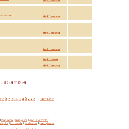
nservatuarı
türkü notası
türkü notası
türkü notası
türkü sözü
türkü notası
 :
[1]
2
[3]
[4]
[5]
[6]
N
O
Ö
P
R
S
Ş
T
U
Ü
V
Y
Z
Tüm Liste
l
bağlama
l
hikayeler
l
gönül verenler
itaplık
l
konser-tv
l
linklerimiz
l
görüşleriniz