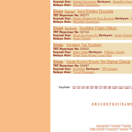
Kaynak Kişi:
Kemal Sarısözen
Derleyen:
Muzaffer Sarı
Notaya Alan:
Muzaffer Sarısözen
Sivas
İnce Eleğim Duvarda
Kangal
TRT Repertuar No:
00277
Kaynak Kişi:
Abidin Şimşek-Ali Rıza Bozkurt
Derleyen:
Notaya Alan:
Muzaffer Sarısözen
Sivas
İnceldim Fidan Oldum
Şarkışla
TRT Repertuar No:
02744
Kaynak Kişi:
Döne Arı-Aynur Arı
Derleyen:
İhsan Öztürk
Notaya Alan:
İhsan Öztürk
Sivas
İncelem Yar İncelem
TRT Repertuar No:
03932
Kaynak Kişi:
Hafız Halid
Derleyen:
Plâktan Yazıldı
Notaya Alan:
Ömer Şan-Ahmet Turan Şan
Sivas
İnsan Kısım Kısım Yer Damar Damar
TRT Repertuar No:
02097
Kaynak Kişi:
Ali Delice
Derleyen:
TRT Ankara
Notaya Alan:
Yücel Paşmakçı
Sayfalar :
[1]
[2]
[3]
[4]
[5]
[6]
[7]
[8]
[9]
[10]
[11]
[12]
[
A
B
C
Ç
D
E
F
G
H
I
İ
K
L
M
anasayfa
l
notalar
l
sözler
halk müziği
l
ozanlar
l
yazılar
l
k