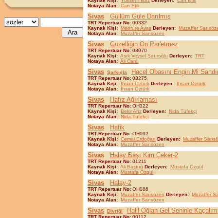
Kaynak Kişi:
Yüksel Yıldız
Derleyen:
Can Etili
Notaya Alan:
Can Etili
Sivas
Güllüm Güle Darılmış
TRT Repertuar No:
00332
Kaynak Kişi:
Mebrure Avas
Derleyen:
Muzaffer Sarısöz
Notaya Alan:
Muzaffer Sarısözen
Sivas
Güzelliğin On Par'etmez
TRT Repertuar No:
03070
Kaynak Kişi:
Aşık Veysel Şatıroğlu
Derleyen:
TRT
Notaya Alan:
Ali Canlı
Sivas
Hacel Obasını Engin Mi Sandı
Şarkışla
TRT Repertuar No:
03275
Kaynak Kişi:
İhsan Öztürk
Derleyen:
İhsan Öztürk
Notaya Alan:
İhsan Öztürk
Sivas
Hafız Ağırlaması
TRT Repertuar No:
OH322
Kaynak Kişi:
Bekir Arız
Derleyen:
Nida Tüfekçi
Notaya Alan:
Nida Tüfekçi
Sivas
Hafik
TRT Repertuar No:
OH092
Kaynak Kişi:
Cemal Erdoğan
Derleyen:
Muzaffer Sarıs
Notaya Alan:
Muzaffer Sarısözen
Sivas
Halay Başı Kim Çeker-2
TRT Repertuar No:
01211
Kaynak Kişi:
Ali Baştuğ
Derleyen:
Mustafa Özgül
Notaya Alan:
Mustafa Özgül
Sivas
Halay-2
TRT Repertuar No:
OH086
Kaynak Kişi:
Muzaffer Sarısözen
Derleyen:
Muzaffer S
Notaya Alan:
Muzaffer Sarısözen
Sivas
Halil Oğlan Gel Seninle Kaçalım
Divriği
TRT Repertuar No:
00112