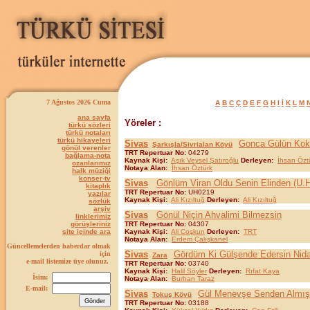
7 Ağustos 2026 Cuma
A
B
C
Ç
D
E
F
G
H
I
İ
K
L
M
ana sayfa
Yöreler :
türkü sözleri
türkü notaları
türkü hikayeleri
Sivas
Gonca Gülün Ko
Şarkışla/Sivrialan Köyü
gönül verenler
TRT Repertuar No:
04279
bağlama-nota
Kaynak Kişi:
Aşık Veysel Şatıroğlu
Derleyen:
İhsan Özt
ozanlarımız
Notaya Alan:
İhsan Öztürk
halk müziği
konser-tv
Sivas
Gönlüm Viran Oldu Senin Elinden (U.H
kitaplık
TRT Repertuar No:
UH0219
yazılar
Kaynak Kişi:
Ali Kızıltuğ
Derleyen:
Ali Kızıltuğ
sözlük
arşiv
Sivas
Gönül Niçin Ahvalimi Bilmezsin
linklerimiz
görüşleriniz
TRT Repertuar No:
04307
site içinde ara
Kaynak Kişi:
Ali Coşkun
Derleyen:
TRT
Notaya Alan:
Erdem Çalışkanel
Güncellemelerden haberdar olmak
Sivas
Gördüm Ki Gülşende Edersin Nid
için
Zara
e-mail listemize üye olunuz.
TRT Repertuar No:
03740
Kaynak Kişi:
Halil Söyler
Derleyen:
Rıfat Kaya
İsim:
Notaya Alan:
Burhan Taraz
E-mail:
Sivas
Gül Menevşe Senden Almı
Tokuş Köyü
TRT Repertuar No:
03188