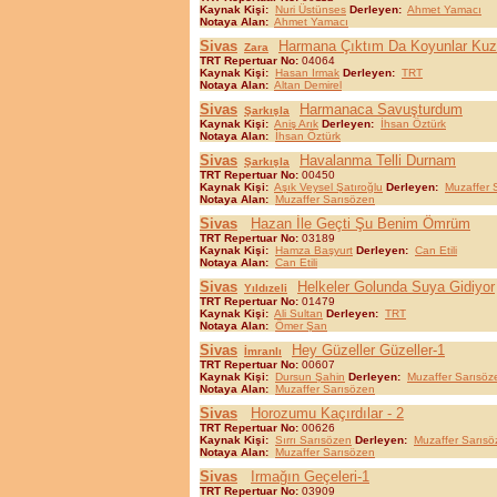
Kaynak Kişi:
Nuri Üstünses
Derleyen:
Ahmet Yamacı
Notaya Alan:
Ahmet Yamacı
Sivas
Harmana Çıktım Da Koyunlar Ku
Zara
TRT Repertuar No:
04064
Kaynak Kişi:
Hasan Irmak
Derleyen:
TRT
Notaya Alan:
Altan Demirel
Sivas
Harmanaca Savuşturdum
Şarkışla
Kaynak Kişi:
Aniş Arık
Derleyen:
İhsan Öztürk
Notaya Alan:
İhsan Öztürk
Sivas
Havalanma Telli Durnam
Şarkışla
TRT Repertuar No:
00450
Kaynak Kişi:
Aşık Veysel Şatıroğlu
Derleyen:
Muzaffer 
Notaya Alan:
Muzaffer Sarısözen
Sivas
Hazan İle Geçti Şu Benim Ömrüm
TRT Repertuar No:
03189
Kaynak Kişi:
Hamza Başyurt
Derleyen:
Can Etili
Notaya Alan:
Can Etili
Sivas
Helkeler Golunda Suya Gidiyor
Yıldızeli
TRT Repertuar No:
01479
Kaynak Kişi:
Ali Sultan
Derleyen:
TRT
Notaya Alan:
Ömer Şan
Sivas
Hey Güzeller Güzeller-1
İmranlı
TRT Repertuar No:
00607
Kaynak Kişi:
Dursun Şahin
Derleyen:
Muzaffer Sarısöz
Notaya Alan:
Muzaffer Sarısözen
Sivas
Horozumu Kaçırdılar - 2
TRT Repertuar No:
00626
Kaynak Kişi:
Sırrı Sarısözen
Derleyen:
Muzaffer Sarısö
Notaya Alan:
Muzaffer Sarısözen
Sivas
Irmağın Geçeleri-1
TRT Repertuar No:
03909