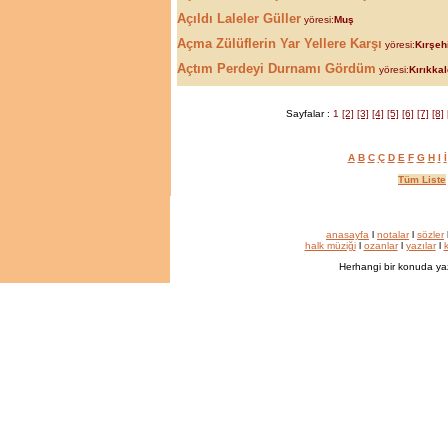
Açıldı Laleler Güller
yöresi:
Muş
Açma Zülüflerin Yar Yellere Karşı
yöresi:
Kırşeh
Açtım Perdeyi Durnamı Gördüm
yöresi:
Kırıkka
Sayfalar :
1
[2]
[3]
[4]
[5]
[6]
[7]
[8]
A
B
C
Ç
D
E
F
G
H
I
İ
Tüm Liste
anasayfa
l
notalar
l
sözler
halk müziği
l
ozanlar
l
yazılar
l
k
Herhangi bir konuda ya