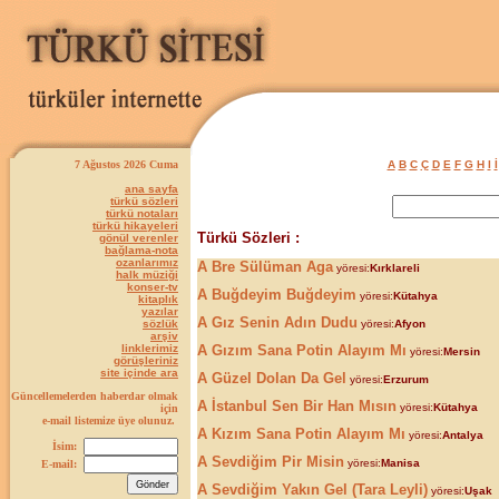
7 Ağustos 2026 Cuma
A
B
C
Ç
D
E
F
G
H
I
İ
ana sayfa
türkü sözleri
türkü notaları
türkü hikayeleri
Türkü Sözleri :
gönül verenler
bağlama-nota
ozanlarımız
A Bre Sülüman Aga
yöresi:
Kırklareli
halk müziği
konser-tv
A Buğdeyim Buğdeyim
yöresi:
Kütahya
kitaplık
yazılar
A Gız Senin Adın Dudu
sözlük
yöresi:
Afyon
arşiv
linklerimiz
A Gızım Sana Potin Alayım Mı
yöresi:
Mersin
görüşleriniz
site içinde ara
A Güzel Dolan Da Gel
yöresi:
Erzurum
Güncellemelerden haberdar olmak
A İstanbul Sen Bir Han Mısın
yöresi:
Kütahya
için
e-mail listemize üye olunuz.
A Kızım Sana Potin Alayım Mı
yöresi:
Antalya
İsim:
A Sevdiğim Pir Misin
yöresi:
Manisa
E-mail:
A Sevdiğim Yakın Gel (Tara Leyli)
yöresi:
Uşak