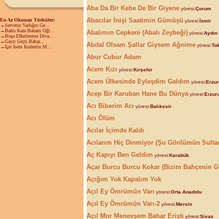
Aba Da Bir Kebe De Bir Giyene
yöresi:
Çorum
Abacılar İnişi Saatimin Gümüşü
En Az Okunan Türküler:
yöresi:
İzmir
→Servetin Varlığın Ge...
→Bahtı Kara Babam Oğl...
Abalımın Cepkeni (Abalı Zeybeği)
yöresi:
Aydın
→Boşa Efkerlenme Diva...
→Gayrı Geçti Bahar...
Abdal Olsam Şallar Giysem Ağnime
yöresi:
To
→İçer İsem Kudretin M...
Abur Cubur Adam
Acem Kızı
yöresi:
Kırşehir
Acem Ülkesinde Eyleşdim Galdım
yöresi:
Erzu
Acep Bir Karuban Hane Bu Dünya
yöresi:
Erzur
Acı Biberim Acı
yöresi:
Balıkesir
Acı Ölüm
Acılar İçimde Kaldı
Acılarım Hiç Dinmiyor (Şu Gönlümün Sulta
Aç Kapıyı Ben Geldim
yöresi:
Karabük
Açar Burcu Burcu Kokar (Bizim Bahçenin Gü
Açığım Yok Kapalım Yok
Açıl Ey Ömrümün Varı
yöresi:
Orta Anadolu
Açıl Ey Ömrümün Varı-2
yöresi:
Mersin
Açıl Mor Menevşem Bahar Erişti
yöresi:
Sivas