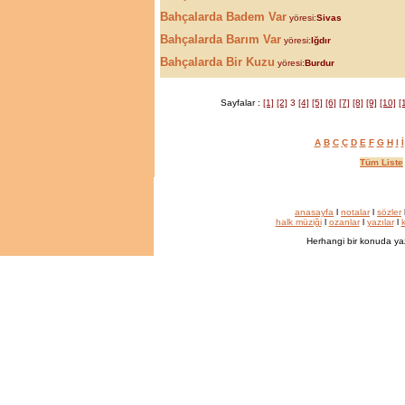
Bahçalarda Badem Var
yöresi:
Sivas
Bahçalarda Barım Var
yöresi:
Iğdır
Bahçalarda Bir Kuzu
yöresi:
Burdur
Sayfalar :
[1]
[2]
3
[4]
[5]
[6]
[7]
[8]
[9]
[10]
[
A
B
C
Ç
D
E
F
G
H
I
İ
Tüm Liste
anasayfa
l
notalar
l
sözler
halk müziği
l
ozanlar
l
yazılar
l
k
Herhangi bir konuda ya