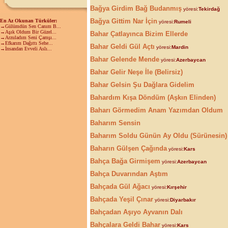
Bağya Girdim Bağ Budanmış
yöresi:
Tekirdağ
Bağya Gittim Nar İçin
En Az Okunan Türküler:
yöresi:
Rumeli
→Gülümdün Sen Canım B...
→Aşık Oldum Bir Güzel...
Bahar Çatlayınca Bizim Ellerde
→Arzuladım Seni Çamşı...
→Efkarım Dağıttı Sehe...
Bahar Geldi Gül Açtı
yöresi:
Mardin
→İnsandan Evveli Aslı...
Bahar Gelende Mende
yöresi:
Azerbaycan
Bahar Gelir Neşe İle (Belirsiz)
Bahar Gelsin Şu Dağlara Gidelim
Bahardım Kışa Döndüm (Aşkın Elinden)
Baharı Görmedim Anam Yazımdan Oldum
Baharım Sensin
Baharım Soldu Günün Ay Oldu (Sürünesin)
Baharın Gülşen Çağında
yöresi:
Kars
Bahça Bağa Girmişem
yöresi:
Azerbaycan
Bahça Duvarından Aştım
Bahçada Gül Ağacı
yöresi:
Kırşehir
Bahçada Yeşil Çınar
yöresi:
Diyarbakır
Bahçadan Aşıyo Ayvanın Dalı
Bahçalara Geldi Bahar
yöresi:
Kars