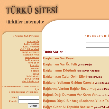
6 Ağustos 2026 Perşembe
A
B
C
Ç
D
E
F
G
H
I
İ
ana sayfa
türkü sözleri
türkü notaları
türkü hikayeleri
Türkü Sözleri :
gönül verenler
bağlama-nota
ozanlarımız
Bağlamam Var Boyalı
halk müziği
konser-tv
Bağlamam Var Üç Telli
yöresi:
Muğla
kitaplık
yazılar
Bağlamamın Düğümü
sözlük
yöresi:
Orta Anadolu
arşiv
linklerimiz
Bağlamasın Çalar Gelir Elleri
yöresi:
Muğla
görüşleriniz
site içinde ara
Bağlandı Yollarım Galdım Çaresiz
yöresi:
Sivas
Güncellemelerden haberdar olmak
Bağlarına Vardım Bağlar Bozulmuş
yöresi:
Mal
için
e-mail listemize üye olunuz.
Bağrek Dağı Dumanın Var Karın Var
yöresi:
Ort
İsim:
Bağrıma Düştü Bir Ateş (Saçlarına Yıldız Ta
E-mail:
Bağya Gider Al Topuklu Nazike'm
yöresi:
Tekir