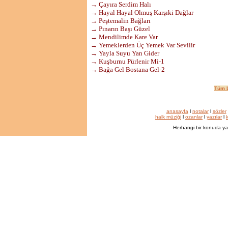
→ Çayıra Serdim Halı
→ Hayal Hayal Olmuş Karşıki Dağlar
→ Peştemalin Bağları
→ Pınarın Başı Güzel
→ Mendilimde Kare Var
→ Yemeklerden Üç Yemek Var Sevilir
→ Yayla Suyu Yan Gider
→ Kuşburnu Pürlenir Mi-1
→ Bağa Gel Bostana Gel-2
Tüm L
anasayfa
l
notalar
l
sözler
halk müziği
l
ozanlar
l
yazılar
l
k
Herhangi bir konuda ya