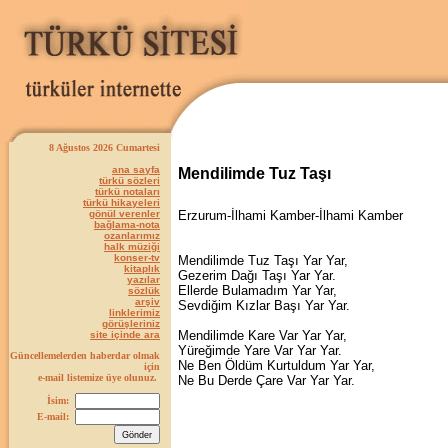
8 Ağustos 2026 Cumartesi
ana sayfa
Mendilimde Tuz Taşı
türkü sözleri
türkü notaları
türkü hikayeleri
gönül verenler
Erzurum-İlhami Kamber-İlhami Kamber
bağlama-nota
ozanlarımız
halk müziği
konser-tv
Mendilimde Tuz Taşı Yar Yar,
kitaplık
Gezerim Dağı Taşı Yar Yar.
yazılar
Ellerde Bulamadım Yar Yar,
sözlük
arşiv
Sevdiğim Kızlar Başı Yar Yar.
linklerimiz
görüşleriniz
Mendilimde Kare Var Yar Yar,
site içinde ara
Yüreğimde Yare Var Yar Yar.
Güncellemelerden haberdar olmak
Ne Ben Öldüm Kurtuldum Yar Yar,
için
e-mail listemize üye olunuz.
Ne Bu Derde Çare Var Yar Yar.
İsim:
E-mail: