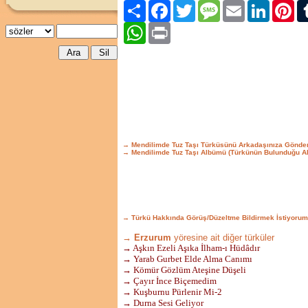
Paylaş
Facebook
Twitter
Message
Email
LinkedIn
Pint
WhatsApp
Print
→ Mendilimde Tuz Taşı Türküsünü Arkadaşınıza Gönde
→ Mendilimde Tuz Taşı Albümü (Türkünün Bulunduğu A
→ Türkü Hakkında Görüş/Düzeltme Bildirmek İstiyorum
→ Erzurum
yöresine ait diğer türküler
→ Aşkın Ezeli Aşıka İlham-ı Hüdâdır
→ Yarab Gurbet Elde Alma Canımı
→ Kömür Gözlüm Ateşine Düşeli
→ Çayır İnce Biçemedim
→ Kuşburnu Pürlenir Mi-2
→ Durna Sesi Geliyor