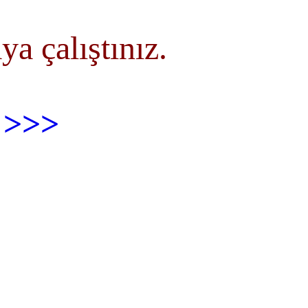
a çalıştınız.
z
>>>