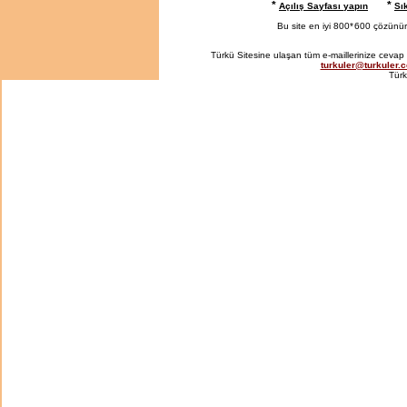
*
*
Açılış Sayfası yapın
Sı
Bu site en iyi 800*
600 çözünürlü
Türkü Sitesine ulaşan tüm e-maillerinize cevap 
turkuler@turkuler.
Türk