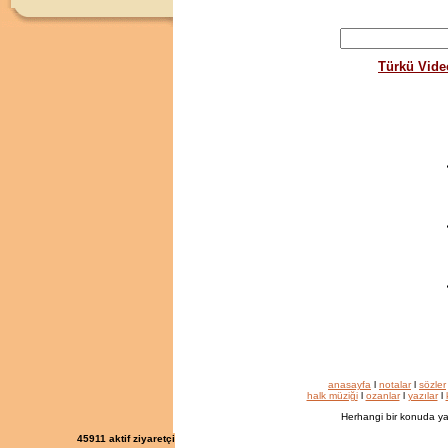
Türkü Vide
anasayfa
l
notalar
l
sözler
halk müziği
l
ozanlar
l
yazılar
l
Herhangi bir konuda ya
45911
aktif ziyaretçi