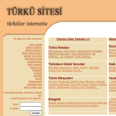
10 Ağustos 2026 Pazartesi
Yörelere Göre Türküler-->>
Albüm
ana sayfa
Ozan
türkü sözleri
Türkü Notaları
Erzur
türkü notaları
Allı Durnam, Acem Gızı, Kütahyanın Pınarları,
Pir S
türkü hikayeleri
Mektebin Bacaları, Gine Dertli Dertli, Ne
Dadal
gönül verenler
Ağlarsın...ve yüzlerce Türkü Notası...
bağlama-nota
ozanlarımız
Türkülere Gönül Verenler
Halk
halk müziği
konser-tv
Muzaffer Sarısözen, Nida Tüfekçi, Arif Sağ,
Derle
kitaplık
Yavuz Top, Ali Ekber Çiçek...
Nedir?
yazılar
sözlük
Türkü Hikayeleri
Yazıl
arşiv
linklerimiz
Ağ Gül, Ankara'da Yedim Taze Meyvayı, Bebek,
...Tipi
görüşleriniz
Çamlığın Başında Tüter Bir Tütün Debre'li Hasan
musıki
site içinde ara
Ferayi, Hekimoğlu, Kırmızı Gül, Kiziroğlu...
unutul
türküs
Güncellemelerden haberdar olmak
için
e-mail listemize üye olunuz.
Kitaplık
...Per
sanatç
Sizlere faydalı olabilecek bir çok kaynak kitap adı
İsim:
Pertek
ve faydalanabileceğiniz kütüphane linkleri
hayret
E-mail:
düzgün