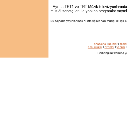
Ayrıca TRT1 ve TRT Müzik televizyonlarında 
müziği sanatçıları ile yapılan programlar yayın
Bu sayfada yayınlanmasını istediğiniz halk müziği ile ilgili
anasayfa
l
notalar
l
sözle
halk müziği
l
ozanlar
l
yazılar
Herhangi bir konuda y