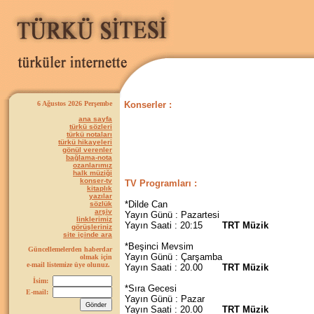
6 Ağustos 2026 Perşembe
Konserler :
ana sayfa
türkü sözleri
türkü notaları
türkü hikayeleri
gönül verenler
bağlama-nota
ozanlarımız
halk müziği
konser-tv
TV Programları
:
kitaplık
yazılar
*Dilde Can
sözlük
arşiv
Yayın Günü : Pazartesi
linklerimiz
Yayın Saati : 20:15
TRT Müzik
görüşleriniz
site içinde ara
*Beşinci Mevsim
Güncellemelerden haberdar
Yayın Günü : Çarşamba
olmak için
e-mail listemize üye olunuz.
Yayın Saati : 20.00
TRT
Müzik
İsim:
*Sıra Gecesi
E-mail:
Yayın Günü : Pazar
Yayın Saati : 20.00
TRT
Müzik