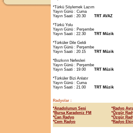
*Türkü Söylemek Lazım
Yayın Günü :
Cuma
Yayın Saati : 20.30
TRT AVAZ
*Türkü Yolu
Yayın Günü : Perşembe
Yayın Saati : 22.30
TRT Müzik
*Türküler Dile Geldi
Yayın Günü : Perşembe
Yayın Saati : 20.15
TRT
Müzik
*Bozkırın Nefesleri
Yayın Günü : Perşembe
Yayın Saati : 19.00
TRT
Müzik
*Türküler Bizi Anlatır
Yayın Günü : Cuma
Yayın Saati : 21.00
TRT
Müzik
Radyolar :
*
Anadolunun Sesi
*
Radyo Avr
*
Bursa Karadeniz FM
*
Özgür Rad
*
Can Radyo
*
Özgür Rad
*
Cem Radyo
*
Radyo Eki