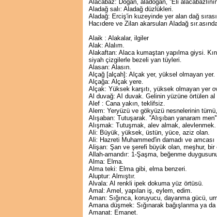
Alacabaz: Doğan, aladoğan, ''Eli alacabazlının
Aladağ salı: Aladağ düzlükleri.
Aladağ: Erciş'in kuzeyinde yer alan dağ sıras
Hacıdere ve Zilan akarsuları Aladağ sır.asınd
Alaik : Alakalar, ilgiler
Alak: Alalım.
Alakaftan: Alaca kumaştan yapılma giysi. Kına
siyah çizgilerle bezeli yan tüyleri.
Alasan: Alasın.
Alçağ [alçah]: Alçak yer, yüksel olmayan yer.
Alçağa: Alçak yere.
Alçak: Yüksek karşıtı, yüksek olmayan yer o
Al duvağ: AI duvak. Gelinin yüzüne örtülen al 
Alef : Cana yakın, teklifsiz.
Alem: Yeryüzü ve gökyüzü nesnelerinin tümü
Alışaban: Tutuşarak. ''Alışıban yanaram men''
Alışmak: Tutuşmak, alev almak, alevlenmek.
Ali: Büyük, yüksek, üstün, yüce, aziz olan.
Ali: Hazreti Muhammed'in damadı ve amcası Eb
Alişan: Şan ve şerefi büyük olan, meşhur, bir ç
Allah-amandır: 1-Şaşma, beğenme duygusunu 
Alma: Elma.
Alma teki: Elma gibi, elma benzeri.
Aluptur: Almıştır.
Alvala: Al renkli ipek dokuma yüz örtüsü.
Amal: Amel, yapılan iş, eylem, edim.
Aman: Sığınca, koruyucu, dayanma gücü, um
Amana düşmek: Sığınarak bağışlanma ya da 
Amanat: Emanet.