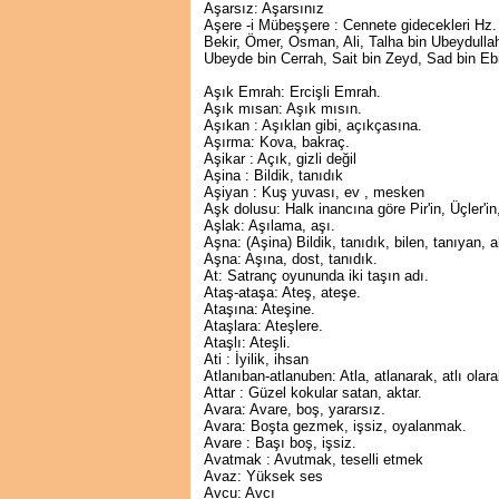
Aşarsız: Aşarsınız
Aşere -i Mübeşşere : Cennete gidecekleri Hz
Bekir, Ömer, Osman, Ali, Talha bin Ubeydulla
Ubeyde bin Cerrah, Sait bin Zeyd, Sad bin Eb
Aşık Emrah: Ercişli Emrah.
Aşık mısan: Aşık mısın.
Aşıkan : Aşıklan gibi, açıkçasına.
Aşırma: Kova, bakraç.
Aşikar : Açık, gizli değil
Aşina : Bildik, tanıdık
Aşiyan : Kuş yuvası, ev , mesken
Aşk dolusu: Halk inancına göre Pir'in, Üçler'in,
Aşlak: Aşılama, aşı.
Aşna: (Aşina) Bildik, tanıdık, bilen, tanıyan, 
Aşna: Aşına, dost, tanıdık.
At: Satranç oyununda iki taşın adı.
Ataş-ataşa: Ateş, ateşe.
Ataşına: Ateşine.
Ataşlara: Ateşlere.
Ataşlı: Ateşli.
Ati : İyilik, ihsan
Atlanıban-atlanuben: Atla, atlanarak, atlı olara
Attar : Güzel kokular satan, aktar.
Avara: Avare, boş, yararsız.
Avara: Boşta gezmek, işsiz, oyalanmak.
Avare : Başı boş, işsiz.
Avatmak : Avutmak, teselli etmek
Avaz: Yüksek ses
Avcu: Avcı