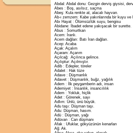
Abdal: Abdal donu: Gezgin derviş giysisi, der
Abes : Boş, asılsız, saçma
Abeş: Kula renkte at, alacalı hayvan.
Ab-ı zemzem: Kabe yakınlarında bir kuyu ve
Abı Hayat : Ölümsüzlük suyu, bengisu
Abidane: İbadet edene yakışacak bir surette.
Abus : Somurtkan
Acem: İranlı.
Acem dağları: Batı İran dağları.
Acep: Acaba
Açak: Açalım
Açaram: Açarım
Açılcağ: Açılınca gelince.
Açılıptur: Açılmıştır.
Adib : Edepler, töreler
Adalet : Hak tüze
Adave : Düşmanlık
Adavet : Düşmanlık, buğz, yağılık
Adem : İlk peygamberin adı, insan
Ademiyet : İnsanlık, insancılılık
Adem : Yokluk, hiçlik
Adet : Görenek, sayı
Adlım: Ünlü, ünü büyük.
Adu taşı: Düşman taşı.
Adu: Düşman, hasım.
Adü : Düşman, yağı
Adüvan : Can düşmanı
Afak : Ufuklar, gökyüzünün kenarları
Ağ: Ak.
Ağca: Akça, aka yakın, alacalı.