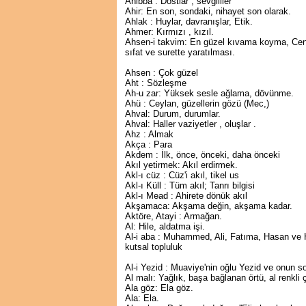
Ahibba : Dostlar , sevgililer
Ahir: En son, sondaki, nihayet son olarak.
Ahlak : Huylar, davranışlar, Etik.
Ahmer: Kırmızı , kızıl.
Ahsen-i takvim: En güzel kıvama koyma, Cena
sıfat ve surette yaratılması.
Ahsen : Çok güzel
Aht : Sözleşme
Ah-u zar: Yüksek sesle ağlama, dövünme.
Ahü : Ceylan, güzellerin gözü (Mec,)
Ahval: Durum, durumlar.
Ahval: Haller vaziyetler , oluşlar .
Ahz : Almak
Akça : Para
Akdem : İlk, önce, önceki, daha önceki
Akıl yetirmek: Akıl erdirmek.
Akl-ı cüz : Cüz'i akıl, tikel us
Akl-ı Küll : Tüm akıl; Tanrı bilgisi
Akl-ı Mead : Ahirete dönük akıl
Akşamaca: Akşama değin, akşama kadar.
Aktöre, Atayi : Armağan.
Al: Hile, aldatma işi.
Al-i aba : Muhammed, Ali, Fatıma, Hasan ve 
kutsal topluluk
Al-i Yezid : Muaviye'nin oğlu Yezid ve onun s
Al malı: Yağlık, başa bağlanan örtü, al renkli 
Ala göz: Ela göz.
Ala: Ela.