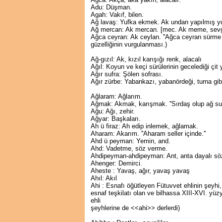
Adu: Düşman.
Agah: Vakıf, bilen.
Ağ lavaş: Yufka ekmek. Ak undan yapılmış y
Ağ mercan: Ak mercan. [mec. Ak meme, sevgil
Ağca ceyran: Ak ceylan. ''Ağca ceyran sürme ç
güzelliğinin vurgulanması.)
Ağ-gızıl: Ak, kızıl karışığı renk, alacalı
Ağıl: Koyun ve keçi sürülerinin gecelediği çit y
Ağır sufra: Şölen sofrası.
Ağır zürbe: Yabankazı, yabanördeği, turna gibi
Ağlaram: Ağlarım.
Ağmak: Akmak, karışmak. ''Sırdaş olup ağ sula
Ağu: Ağı, zehir.
Ağyar: Başkaları.
Ah ü firaz: Ah edip inlemek, ağlamak.
Aharam: Akarım. ''Aharam seller içinde.''
Ahd ü peyman: Yemin, and.
Ahd: Vadetme, söz verme.
Ahdipeyman-ahdipeyman: Ant, anta dayalı sö
Ahenger: Demirci.
Aheste : Yavaş, ağır, yavaş yavaş
Ahıl: Akıl
Ahi : Esnafı öğütleyen Fütuvvet ehlinin şeyhi
esnaf teşkilatı olan ve bilhassa XIII-XVI. yü
ehli
şeyhlerine de <<ahi>> derlerdi)