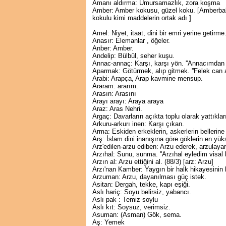
Amanı aldırma: Umursamazlık, zora koşma
Amber: Amber kokusu, güzel koku. [Amberbalığ
kokulu kimi maddelerin ortak adı ]
Amel: Niyet, itaat, dini bir emri yerine getirm
Anasır: Elemanlar , öğeler.
Anber: Amber.
Andelip: Bülbül, seher kuşu.
Annac-annaç: Karşı, karşı yön. ''Annacımdan 
Aparmak: Götürmek, alıp gitmek. ''Felek can apa
Arabi: Arapça, Arap kavmine mensup.
Araram: ararım.
Arasın: Arasını
Arayı arayı: Araya araya
Araz: Aras Nehri.
Argaç: Davarların açıkta toplu olarak yattıkları
Arkuru-arkurı inen: Karşı çıkan.
Arma: Eskiden erkeklerin, askerlerin bellerine 
Arş: İslam dini inanışına göre göklerin en yü
Arz'edilen-arzu ediben: Arzu ederek, arzulaya
Arzıhal: Sunu, sunma. ''Arzıhal eyledim visal 
Arzın al: Arzu ettiğini al. (88/3) [arz: Arzu]
Arzı'nan Kamber: Yaygın bir halk hikayesinin
Arzuman: Arzu, dayanılması güç istek.
Asitan: Dergah, tekke, kapı eşiği.
Aslı hariç: Soyu belirsiz, yabancı.
Aslı pak : Temiz soylu
Aslı kıt: Soysuz, verimsiz.
Asuman: (Asman) Gök, sema.
Aş: Yemek