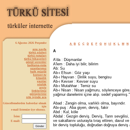
6 Ağustos 2026 Perşembe
A
B
C
Ç
D
E
F
G
H
I-İ
K
L
M
N
ana sayfa
A
türkü sözleri
türkü notaları
türkü hikayeleri
A'da : Düşmanlar
gönül verenler
A'lem : Daha iyi bilir, bilirim
bağlama-nota
Ab: Su
ozanlarımız
halk müziği
Ab-ı Efsun : Göz yaşı
konser-tv
Ab-ı Hayvan : Dirilik suyu, bengisu
kitaplık
Ab-ı Kevser : Kevser suyu
yazılar
sözlük
Ab-ı Mutahhar : Temiz su
arşiv
Ab-ı Nisan : Nisan yağmuru, söylenceye göre,
linklerimiz
görüşleriniz
yağmur danelerini içine alıp. sedef yaparmış.''
site içinde ara
Abad : Zengin olma, varlıklı olma, bayındır.
Güncellemelerden haberdar olmak
için
Abı-puş : Aba giyen, derviş, fakir
e-mail listemize üye olunuz.
Abd : Kul, köle
Abdal : Gezgin derviş. Derviş, Tanrı sevgilisi, 
İsim:
ve sakallarını usturayla tıraş ettiren, davul v
E-mail:
bir derviş topluluğu, doğrudan doğruya derviş 