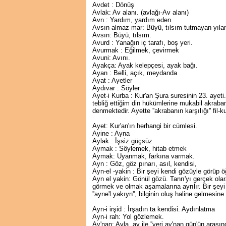
Avdet : Dönüş
Avlak: Av alanı. (avlağı-Av alanı)
Avn : Yardım, yardım eden
Avsın almaz mar: Büyü, tılsım tutmayan yıla
Avsın: Büyü, tılsım.
Avurd : Yanağın iç tarafı, boş yeri.
Avurmak : Eğilmek, çevirmek
Avuni: Avını.
Ayakça: Ayak kelepçesi, ayak bağı.
Ayan : Belli, açık, meydanda
Ayat : Ayetler
Aydıvar : Söyler
Ayet-i Kurba : Kur'an Şura suresinin 23. aye
tebliğ ettiğim din hükümlerine mukabil akraba
denmektedir. Ayette ''akrabanın karşılığı'' fil
Ayet: Kur'an'ın herhangi bir cümlesi.
Ayine : Ayna
Aylak : İşsiz güçsüz
Aymak : Söylemek, hitab etmek
Aymak: Uyanmak, farkına varmak.
Ayn : Göz, göz pınarı, asıl, kendisi,
Ayn-el -yakin : Bir şeyi kendi gözüyle görüp 
Ayn el yakin: Gönül gözü. Tanrı'yı gerçek olara
görmek ve olmak aşamalarına ayrılır. Bir şeyi b
''ayne'l­ yakıyn'', bilginin oluş haline gelmesine 
Ayn-i irşid : İrşadın ta kendisi. Aydınlatma
Ayn-i rah: Yol gözlemek.
Ay'nan: Ayla, ay ile ''yeri ay'nan gün'ün arasınd