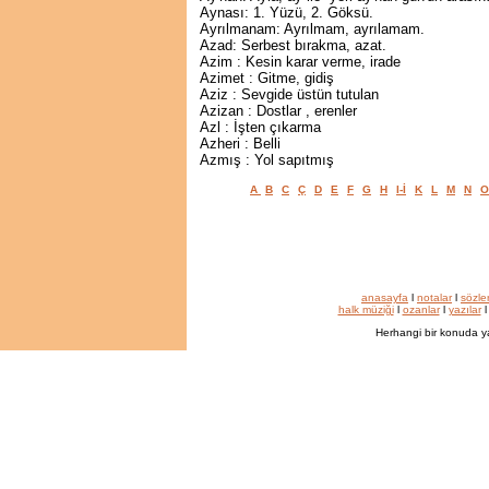
Aynası: 1. Yüzü, 2. Göksü.
Ayrılmanam: Ayrılmam, ayrılamam.
Azad: Serbest bırakma, azat.
Azim : Kesin karar verme, irade
Azimet : Gitme, gidiş
Aziz : Sevgide üstün tutulan
Azizan : Dostlar , erenler
Azl : İşten çıkarma
Azheri : Belli
Azmış : Yol sapıtmış
A
B
C
Ç
D
E
F
G
H
I-İ
K
L
M
N
O
anasayfa
l
notalar
l
sözle
halk müziği
l
ozanlar
l
yazılar
Herhangi bir konuda y