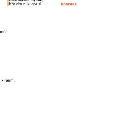
Kör olsun iki gözü!
notası>>
 mı?
 kırarım.