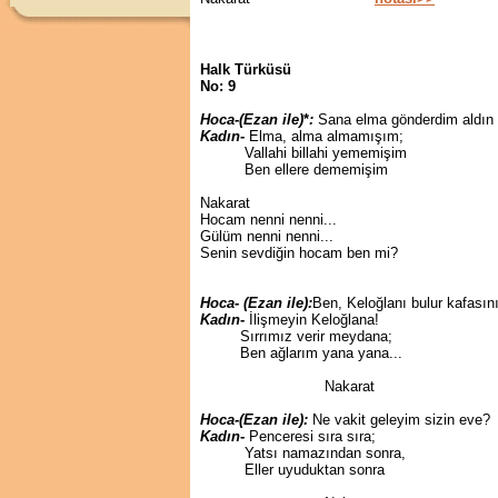
Halk Türküsü
No: 9
Hoca-(Ezan ile)
*
:
Sana elma gönderdim aldın
Kadın
-
Elma, alma almamışım;
Vallahi billahi yememişim
Ben ellere dememişim
Nakarat
Hocam nenni nenni...
Gülüm nenni nenni...
Senin sevdiğin hocam ben mi?
Hoca- (Ezan ile):
Ben, Keloğlanı bulur kafasını
Kadın
-
İlişmeyin Keloğlana!
Sırrımız verir meydana;
Ben ağlarım yana yana...
Nakarat
Hoca-(Ezan ile):
Ne vakit geleyim sizin eve?
Kadın
-
Penceresi sıra sıra;
Yatsı namazından sonra,
Eller uyuduktan sonra