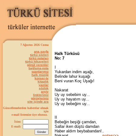
7 Ağustos 2026 Cuma
ana sayfa
Halk Türküsü
türkü sözleri
No: 7
türkü notaları
türkü hikayeleri
gönül verenler
I
bağlama-nota
Yukardan indim aşağı,
ozanlarımız
halk müziği
Belinde lahur kuşağı
konser-tv
Beni vuran Koç Uşağı!
kitaplık
yazılar
sözlük
Nakarat
arşiv
Uy uy sebebim uy...
linklerimiz
görüşleriniz
Uy uy hayatım uy...
site içinde ara
Uy uy bebeğim uy...
Güncellemelerden haberdar olmak
için
e-mail listemize üye olunuz.
II
Bebeğin beşiği çamdan,
İsim:
Sallar iken düştü damdan
E-mail:
Haber aldım beybabandan!..
Nakarat
notası>>