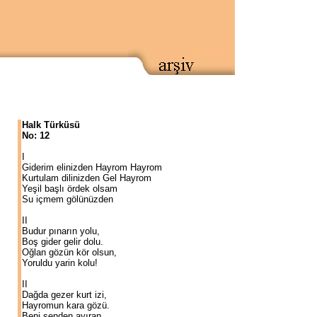
Halk Türküsü
No: 12
I
Giderim elinizden Hayrom Hayrom
Kurtulam dilinizden Gel Hayrom
Yeşil başlı ördek olsam
Su içmem gölünüzden
II
Budur pınarın yolu,
Boş gider gelir dolu.
Oğlan gözün kör olsun,
Yoruldu yarin kolu!
II
Dağda gezer kurt izi,
Hayromun kara gözü.
Beni senden ayıran,