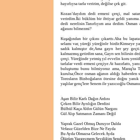
hayırlıysa tarla veririm, değilse çek git.
Kozan’daydım dedi ermeni çerçi, mal sat
verirdim.İki büklüm bir ihtiyar geldi yanıma.
dedi nerelisin.Tanırlıyım ana dedim. Osman 
ağasını bilmezmi?
Kuşağından bir çıkını çıkarttı.Aha bu lapa
selamı var, yüreği yüreğinle birdir.Kimseye ya
sadık kalmıştır de,Ama gayrı her şey geçt
kalmazmış getirdim sana, Gayrı sen bilirsin de
çerçi. Yüreğinde yetmiş yıl evvelin koru yeni
tarlalar verdi ermeni çerçiye.At hazırlattı, 
buluştumu bunu bilmiyoruz ama, Maraş'ta Ta
kurulsa;Önce osman ağanın aldığı haberden so
Torosların Binboğaların ötesine doğru yanık b
yaşlılar genç'lere Senem ile yazıcıoğlu Osmanın
Aşan Bilir Karlı Dağın Ardını
Çeken Bilir Ayrılığın Derdini
Bülbül Kaça Aldın Gülün Nargını
Gül Alıp Satmanın Zamanı Değil
Yaprak Gazel Olmuş Duruyor Dalda
Vefasız Güzelden Bize Ne Fayda
Bu Ayda Olmazsa Gelecek Ayda
Ölürüm Vazgeçmem Sevdiğim Senden