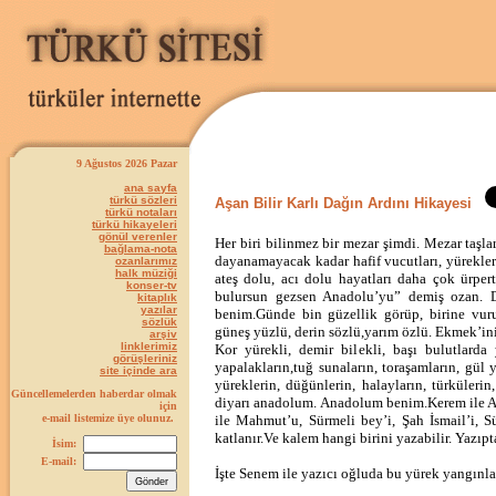
9 Ağustos 2026 Pazar
ana sayfa
türkü sözleri
Aşan Bilir Karlı Dağın Ardını Hikayesi
türkü notaları
türkü hikayeleri
gönül verenler
Her biri bilinmez bir mezar şimdi. Mezar taşlar
bağlama-nota
dayanamayacak kadar hafif vucutları, yüreklerin
ozanlarımız
halk müziği
ateş dolu, acı dolu hayatları daha çok ürper
konser-tv
bulursun gezsen Anadolu’yu” demiş ozan. 
kitaplık
yazılar
benim.Günde bin güzellik görüp, birine vu
sözlük
güneş yüzlü, derin sözlü,yarım özlü. Ekmek’ini e
arşiv
linklerimiz
Kor yürekli, demir bilekli, başı bulutlarda y
görüşleriniz
yapalakların,tuğ sunaların, toraşamların, gül y
site içinde ara
yüreklerin, düğünlerin, halayların, türkülerin,
Güncellemelerden haberdar olmak
diyarı anadolum. Anadolum benim.Kerem ile Aslı’
için
e-mail listemize üye olunuz.
ile Mahmut’u, Sürmeli bey’i, Şah İsmail’i, S
katlanır.Ve kalem hangi birini yazabilir. Yazıpt
İsim:
E-mail:
İşte Senem ile yazıcı oğluda bu yürek yangınla