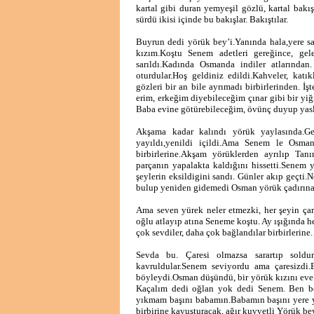
kartal gibi duran yemyeşil gözlü, kartal bakış
sürdü ikisi içinde bu bakışlar. Bakıştılar.
Buyrun dedi yörük bey’i.Yanında hala,yere sa
kızım.Koştu Senem adetleri gereğince, gel
sarıldı.Kadında Osmanda indiler atlarından
oturdular.Hoş geldiniz edildi.Kahveler, katık
gözleri bir an bile ayrımadı birbirlerinden. 
erim, erkeğim diyebileceğim çınar gibi bir yi
Baba evine götürebileceğim, övünç duyup yasl
Akşama kadar kalındı yörük yaylasında.Geni
yayıldı,yenildi içildi.Ama Senem le Osma
birbirlerine.Akşam yörüklerden ayrılıp Tan
parçanın yapalakta kaldığını hissetti.Senem y
şeylerin eksildigini sandı. Günler akıp geçti
bulup yeniden gidemedi Osman yörük çadırına
Ama seven yürek neler etmezki, her şeyin çar
oğlu atlayıp atına Seneme koştu. Ay ışığında 
çok sevdiler, daha çok bağlandılar birbirlerine.
Sevda bu. Çaresi olmazsa sarartıp sold
kavruldular.Senem seviyordu ama çaresizdi.
böyleydi.Osman düşündü, bir yörük kızını eve 
Kaçalım dedi oğlan yok dedi Senem. Ben b
yıkmam başını babamın.Babamın başını yere yı
birbirine kavuşturacak, ağır kuvvetli Yörük bey