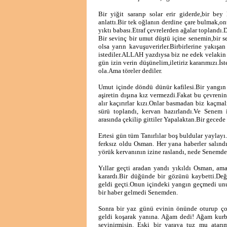
Bir yiğit sararıp solar erir giderde,bir be
anlattı.Bir tek oğlanın derdine çare bulmak,on
yıktı babası.Etraf çevrelerden ağalar toplandı.
Bir sevinç bir umut düştü içine senemin,bir 
olsa yarın kavuşuverirler.Birbirlerine yakışan
istediler.ALLAH yazdıysa biz ne edek velakin o
gün izin verin düşünelim,iletiriz kararımızı.İs
ola.Ama töreler dediler.
Umut içinde döndü dünür kafilesi.Bir yangın 
aşiretin dışına kız vermezdi.Fakat bu çevreni
alır kaçırırlar kızı.Onlar basmadan biz kaçma
sürü toplandı, kervan hazırlandı.Ve Senem i
arasında çekilip gittiler Yapalaktan.Bir gecede t
Ertesi gün tüm Tanırlılar boş buldular yaylayı
ferksız oldu Osman. Her yana haberler salındı
yörük kervanının izine raslandı, nede Senemden
Yıllar geçti aradan yandı yıkıldı Osman, am
karardı.Bir düğünde bir gözünü kaybetti.Değe
geldi geçti.Onun içindeki yangın geçmedi unuta
bir haber gelmedi Senemden.
Sonra bir yaz günü evinin önünde oturup çoc
geldi koşarak yanına. Ağam dedi! Ağam kurba
sevinirmisin. Eski bir yaraya tuz mu atarım