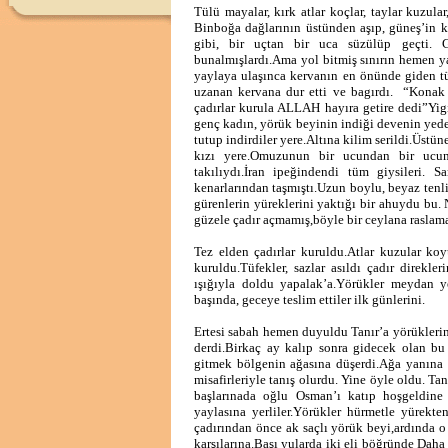
Tülü mayalar, kırk atlar koçlar, taylar kuzul
Binboğa dağlarının üstünden aşıp, güneş’in kı
gibi, bir uçtan bir uca süzülüp geçti. G
bunalmışlardı.Ama yol bitmiş sınırın hemen 
yaylaya ulaşınca kervanın en önünde giden tü
uzanan kervana dur etti ve bagırdı. “Konak y
çadırlar kurula ALLAH hayıra getire dedi”Yigit
genç kadın, yörük beyinin indiği devenin yedeğ
tutup indirdiler yere.Altına kilim serildi.Üst
kızı yere.Omuzunun bir ucundan bir ucuna
takılıydı.İran ipeğindendi tüm giysileri. S
kenarlarından taşmıştı.Uzun boylu, beyaz tenli
gürenlerin yüreklerini yaktığı bir ahuydu bu.
güzele çadır açmamış,böyle bir ceylana raslam
Tez elden çadırlar kuruldu.Atlar kuzular koy
kuruldu.Tüfekler, sazlar asıldı çadır direkle
ışığıyla doldu yapalak’a.Yörükler meydan y
başında, geceye teslim ettiler ilk günlerini.
Ertesi sabah hemen duyuldu Tanır’a yörüklerin 
derdi.Birkaç ay kalıp sonra gidecek olan bu 
gitmek bölgenin ağasına düşerdi.Ağa yanına bö
misafirleriyle tanış olurdu. Yine öyle oldu. Ta
başlarınada oğlu Osman’ı katıp hoşgeldine 
yaylasına yerliler.Yörükler hürmetle yürekten
çadırından önce ak saçlı yörük beyi,ardında o 
karşılarına.Başı yularda iki eli böğründe Daha