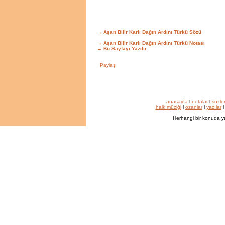
→ Aşan Bilir Karlı Dağın Ardını Türkü Sözü
→ Aşan Bilir Karlı Dağın Ardını Türkü Notası
→
Bu Sayfayı Yazdır
anasayfa
l
notalar
l
sözle
halk müziği
l
ozanlar
l
yazılar
Herhangi bir konuda y