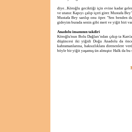
diye...Köroğlu geciktiği için evine kadar gel
ve utanır. Kapıyı çalıp içeri girer. Mustafa Be
Mustafa Bey sarılıp onu öper. "Sen benden da
gideyim burada senin gibi mert ve yiğit biri v
Anadolu insanının takdiri
Köroğlu'nun Bolu Dağları’ndan çıkıp ta Kars'a
düşüncesi iki yiğidi Doğu Anadolu da önce ç
kahramanlarına, haksızlıklara direnenlere ver
böyle bir yiğit yaşamış ün almıştır. Halk da bu