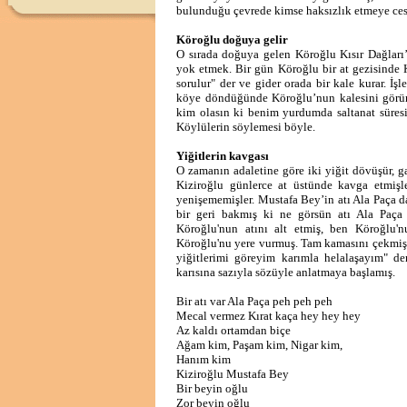
bulunduğu çevrede kimse haksızlık etmeye ces
Köroğlu doğuya gelir
O sırada doğuya gelen Köroğlu Kısır Dağları’n
yok etmek. Bir gün Köroğlu bir at gezisinde K
sorulur" der ve gider orada bir kale kurar. İ
köye döndüğünde Köroğlu’nun kalesini görür. S
kim olasın ki benim yurdumda saltanat süresin"
Köylülerin söylemesi böyle.
Yiğitlerin kavgası
O zamanın adaletine göre iki yiğit dövüşür, g
Kiziroğlu günlerce at üstünde kavga etmişl
yenişememişler. Mustafa Bey’in atı Ala Paça d
bir geri bakmış ki ne görsün atı Ala Paça
Köroğlu'nun atını alt etmiş, ben Köroğlu'
Köroğlu'nu yere vurmuş. Tam kamasını çekmiş v
yiğitlerimi göreyim karımla helalaşayım" d
karısına sazıyla sözüyle anlatmaya başlamış.
Bir atı var Ala Paça peh peh peh
Mecal vermez Kırat kaça hey hey hey
Az kaldı ortamdan biçe
Ağam kim, Paşam kim, Nigar kim,
Hanım kim
Kiziroğlu Mustafa Bey
Bir beyin oğlu
Zor beyin oğlu