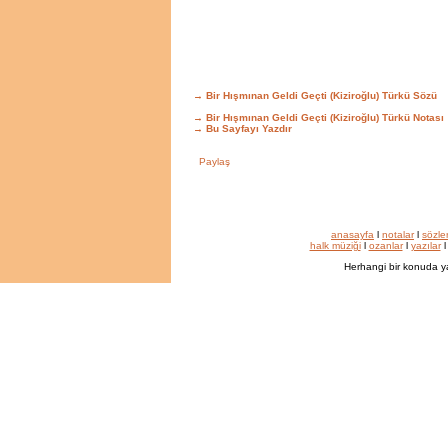
→ Bir Hışmınan Geldi Geçti (Kiziroğlu) Türkü Sözü
→ Bir Hışmınan Geldi Geçti (Kiziroğlu) Türkü Notası
→
Bu Sayfayı Yazdır
anasayfa
l
notalar
l
sözle
halk müziği
l
ozanlar
l
yazılar
Herhangi bir konuda y