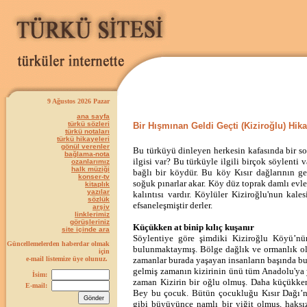
9 Ağustos 2026 Pazar
ana sayfa
türkü sözleri
Bir Hışmınan Geldi Geçti (Kiziroğlu) Hik
türkü notaları
türkü hikayeleri
gönül verenler
Bu türküyü dinleyen herkesin kafasında bir so
bağlama-nota
ilgisi var? Bu türküyle ilgili birçok söylenti 
ozanlarımız
halk müziği
bağlı bir köydür. Bu köy Kısır dağlarının ge
konser-tv
soğuk pınarlar akar. Köy düz toprak damlı evl
kitaplık
yazılar
kalıntısı vardır. Köylüler Kiziroğlu'nun kal
sözlük
efsaneleşmiştir derler.
arşiv
linklerimiz
görüşleriniz
Küçükken at binip kılıç kuşanır
site içinde ara
Söylentiye göre şimdiki Kiziroğlu Köyü’nü
Güncellemelerden haberdar olmak
bulunmaktaymış. Bölge dağlık ve ormanlık oldu
için
e-mail listemize üye olunuz.
zamanlar burada yaşayan insanların başında bu
gelmiş zamanın kizirinin ünü tüm Anadolu'ya 
İsim:
zaman Kizirin bir oğlu olmuş. Daha küçükken i
E-mail:
Bey bu çocuk. Bütün çocukluğu Kısır Dağı’n
gibi büyüyünce namlı bir yiğit olmuş, haksız