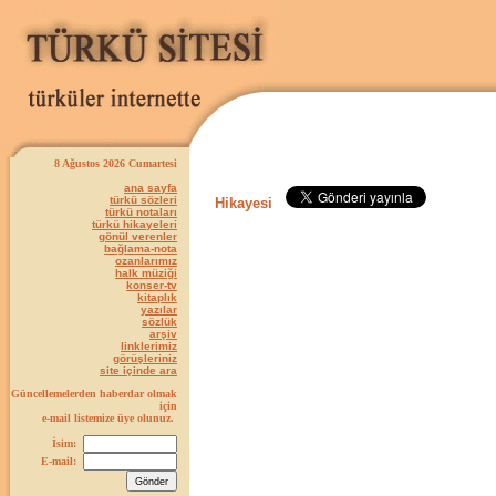
8 Ağustos 2026 Cumartesi
ana sayfa
türkü sözleri
Hikayesi
türkü notaları
türkü hikayeleri
gönül verenler
bağlama-nota
ozanlarımız
halk müziği
konser-tv
kitaplık
yazılar
sözlük
arşiv
linklerimiz
görüşleriniz
site içinde ara
Güncellemelerden haberdar olmak
için
e-mail listemize üye olunuz.
İsim:
E-mail: