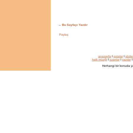
→
Bu Sayfayı Yazdır
anasayfa
l
notalar
l
sözle
halk müziği
l
ozanlar
l
yazılar
Herhangi bir konuda y