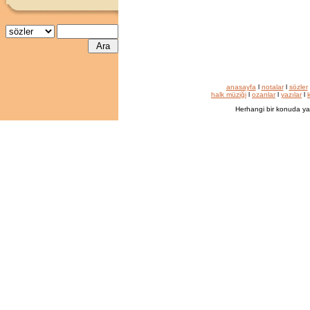
anasayfa
l
notalar
l
sözler
halk müziği
l
ozanlar
l
yazılar
l
k
Herhangi bir konuda ya