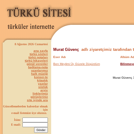
8 Ağustos 2026 Cumartesi
Murat Güvenç
adlı ziyaretçimiz tarafından 
ana sayfa
türkü sözleri
Eser Adı
Albüm Ad
türkü notaları
türkü hikayeleri
gönül verenler
Ben Meylimi Üç Güzele Düşürdüm
Bilinmey
bağlama-nota
ozanlarımız
halk müziği
konser-tv
Murat Güvenç 1 
kitaplık
yazılar
sözlük
arşiv
linklerimiz
görüşleriniz
site içinde ara
Güncellemelerden haberdar olmak
için
e-mail listemize üye olunuz.
İsim:
E-mail: