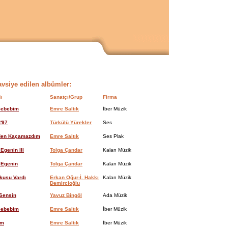
avsiye edilen albümler:
ı
Sanatçı/Grup
Firma
 Sebebim
Emre Saltık
İber Müzik
'97
Türkülü Yürekler
Ses
den Kaçamazdım
Emre Saltık
Ses Plak
 Egenin III
Tolga Çandar
Kalan Müzik
 Egenin
Tolga Çandar
Kalan Müzik
kusu Vardı
Erkan Oğur-İ. Hakkı
Kalan Müzik
Demircioğlu
Sensin
Yavuz Bingöl
Ada Müzik
 Sebebim
Emre Saltık
İber Müzik
üm
Emre Saltık
İber Müzik