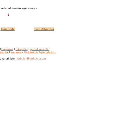
 adet albüm tavsiye etmiştir.
1
Tüm Liste
Tüm Albümler
l
bağlama
l
hikayeler
l
gönül verenler
itaplık
l
konser-tv
l
linklerimiz
l
görüşleriniz
zışmak için:
turkuler@turkuler.com