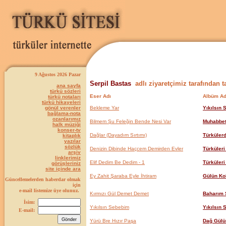
9 Ağustos 2026 Pazar
Serpil Bastas
adlı ziyaretçimiz tarafından t
ana sayfa
türkü sözleri
Eser Adı
Albüm Ad
türkü notaları
türkü hikayeleri
gönül verenler
Bekleme Yar
Yıkılsın
bağlama-nota
ozanlarımız
Bilmem Şu Feleğin Bende Nesi Var
Muhabbet
halk müziği
konser-tv
Dağlar (Dayadım Sırtımı)
Türküler
kitaplık
yazılar
sözlük
Denizin Dibinde Haçcem Demirden Evler
Türküleri
arşiv
linklerimiz
Elif Dedim Be Dedim - 1
Türküleri
görüşleriniz
site içinde ara
Ey Zahit Şaraba Eyle İhtiram
Gülün Ko
Güncellemelerden haberdar olmak
için
e-mail listemize üye olunuz.
Kırmızı Gül Demet Demet
Baharım 
İsim:
Yıkılsın Sebebim
Yıkılsın
E-mail:
Yürü Bre Hızır Paşa
Dağ Gül