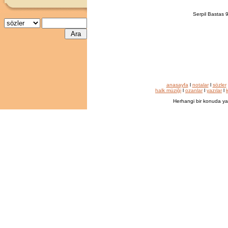
Serpil Bastas 9
anasayfa
l
notalar
l
sözler
halk müziği
l
ozanlar
l
yazılar
l
k
Herhangi bir konuda ya