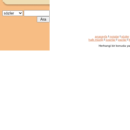
anasayfa
l
notalar
l
sözler
halk müziği
l
ozanlar
l
yazılar
l
k
Herhangi bir konuda ya