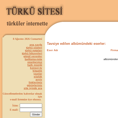
8 Ağustos 2026 Cumartesi
Tavsiye edilen
albümündeki eserler:
ana sayfa
türkü sözleri
Eser Adı
Firma
türkü notaları
türkü hikayeleri
gönül verenler
bağlama-nota
albümünden 0
ozanlarımız
halk müziği
konser-tv
kitaplık
yazılar
sözlük
arşiv
linklerimiz
görüşleriniz
site içinde ara
Güncellemelerden haberdar olmak
için
e-mail listemize üye olunuz.
İsim:
E-mail: