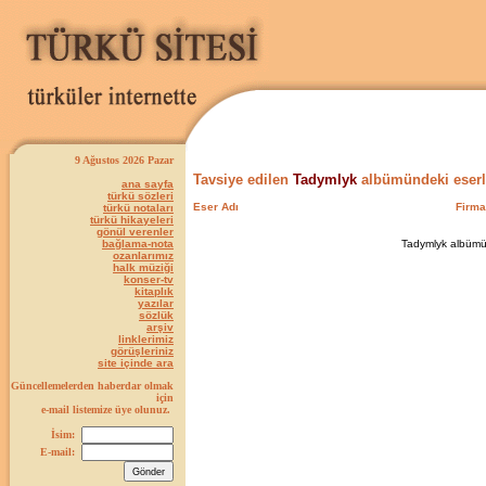
9 Ağustos 2026 Pazar
Tavsiye edilen
Tadymlyk
albümündeki eserl
ana sayfa
türkü sözleri
Eser Adı
Firma
türkü notaları
türkü hikayeleri
gönül verenler
bağlama-nota
Tadymlyk albümün
ozanlarımız
halk müziği
konser-tv
kitaplık
yazılar
sözlük
arşiv
linklerimiz
görüşleriniz
site içinde ara
Güncellemelerden haberdar olmak
için
e-mail listemize üye olunuz.
İsim:
E-mail: