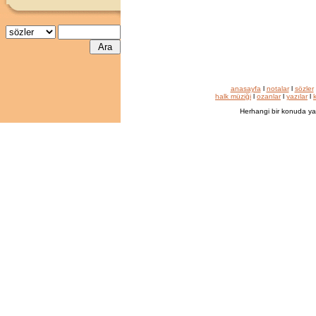
anasayfa
l
notalar
l
sözler
halk müziği
l
ozanlar
l
yazılar
l
k
Herhangi bir konuda ya