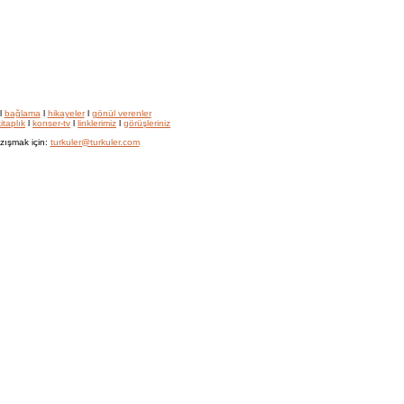
l
bağlama
l
hikayeler
l
gönül verenler
itaplık
l
konser-tv
l
linklerimiz
l
görüşleriniz
zışmak için:
turkuler@turkuler.com