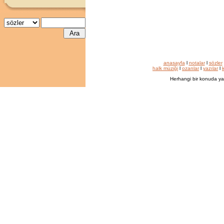
anasayfa
l
notalar
l
sözler
halk müziği
l
ozanlar
l
yazılar
l
k
Herhangi bir konuda ya