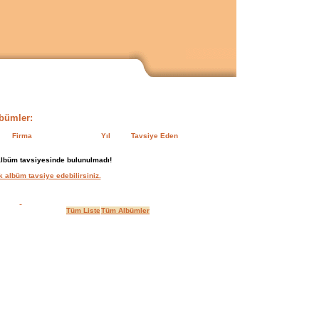
lbümler:
Firma
Yıl
Tavsiye Eden
albüm tavsiyesinde bulunulmadı!
 albüm tavsiye edebilirsiniz.
Tüm Liste
Tüm Albümler