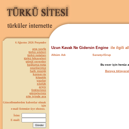
6 Ağustos 2026 Perşembe
Uzun Kavak Ne Gidersin Engine
ile ilgili a
ana sayfa
türkü sözleri
Albüm Adı
Sanatçı/Grup
türkü notaları
türkü hikayeleri
gönül verenler
bağlama-nota
Bu eser için henüz 
ozanlarımız
halk müziği
Buraya tıklayarak
konser-tv
kitaplık
yazılar
sözlük
arşiv
linklerimiz
görüşleriniz
site içinde ara
Güncellemelerden haberdar olmak
için
e-mail listemize üye olunuz.
İsim:
E-mail: