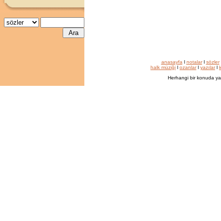
anasayfa
l
notalar
l
sözler
halk müziği
l
ozanlar
l
yazılar
l
k
Herhangi bir konuda ya