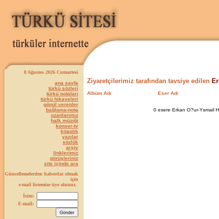
8 Ağustos 2026 Cumartesi
Ziyaretçilerimiz tarafından tavsiye edilen
Er
ana sayfa
türkü sözleri
Albüm Adı
Eser Adı
türkü notaları
türkü hikayeleri
gönül verenler
bağlama-nota
0 esere Erkan O?ur-Ysmail Ha
ozanlarımız
halk müziği
konser-tv
kitaplık
yazılar
sözlük
arşiv
linklerimiz
görüşleriniz
site içinde ara
Güncellemelerden haberdar olmak
için
e-mail listemize üye olunuz.
İsim:
E-mail: