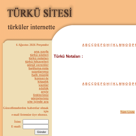
6 Ağustos 2026 Perşembe
A
B
C
Ç
D
E
F
G
H
I
İ
K
L
M
N
O
Ö
P
ana sayfa
türkü sözleri
Türkü Notaları :
türkü notaları
türkü hikayeleri
gönül verenler
bağlama-nota
ozanlarımız
halk müziği
konser-tv
kitaplık
A
B
C
Ç
D
E
F
G
H
I
İ
K
L
M
N
O
Ö
P
yazılar
sözlük
arşiv
linklerimiz
görüşleriniz
site içinde ara
Güncellemelerden haberdar olmak
için
Tüm Liste
e-mail listemize üye olunuz.
İsim:
E-mail: