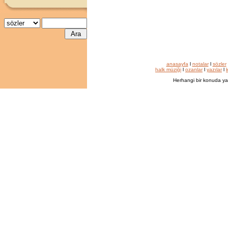
anasayfa
l
notalar
l
sözler
halk müziği
l
ozanlar
l
yazılar
l
k
Herhangi bir konuda ya