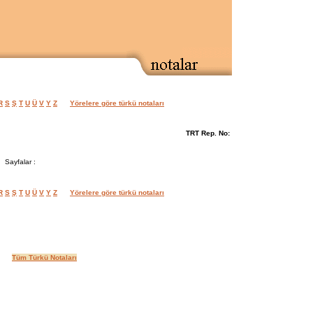
R
S
Ş
T
U
Ü
V
Y
Z
Yörelere göre türkü notaları
TRT Rep. No:
Sayfalar :
R
S
Ş
T
U
Ü
V
Y
Z
Yörelere göre türkü notaları
Tüm Türkü Notaları