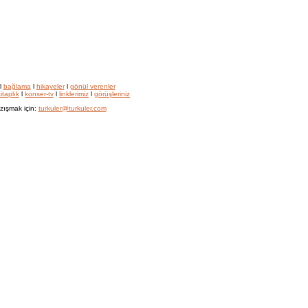
l
bağlama
l
hikayeler
l
gönül verenler
itaplık
l
konser-tv
l
linklerimiz
l
görüşleriniz
zışmak için:
turkuler@turkuler.com