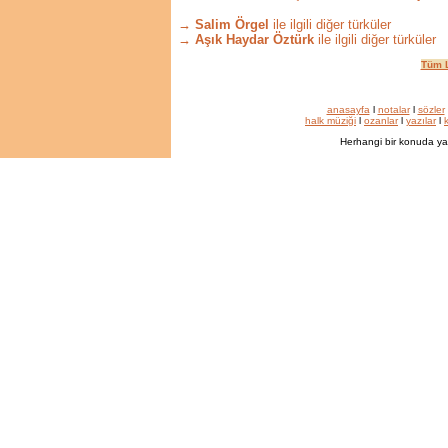
→ Salim Örgel
ile ilgili diğer türküler
→ Aşık Haydar Öztürk
ile ilgili diğer türküler
Tüm L
anasayfa
l
notalar
l
sözler
halk müziği
l
ozanlar
l
yazılar
l
k
Herhangi bir konuda ya