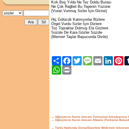
Kırk Beş Yılda Ne Tez Doldu Burası
Ne Çok Rağbet Bu Tepenin Yüzüne
(Vuran Vurmuş Sizler İçin Dizine)
Hiç Gülücük Katmıyorlar Bizlere
Örgel Vurdu Sizler İçin Dizlere
Toz Topraklar Dolmuş Ela Gözlere
Süzüle De Kara Gözler Süzüle
(Mermer Taşlar Başucunda Dizile)
Paylaş
Facebook
Twitter
Message
Email
LinkedIn
Pint
WhatsApp
Print
→ Ağbeylerim Karım Amcam Türküsünü Arkadaşınıza 
→ Ağbeylerim Karım Amcam Albümü (Türkünün Bulund
→ Türkü Hakkında Görüş/Düzeltme Bildirmek İstiyorum