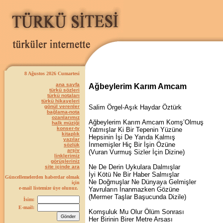
8 Ağustos 2026 Cumartesi
ana sayfa
Ağbeylerim Karım Amcam
türkü sözleri
türkü notaları
türkü hikayeleri
gönül verenler
Salim Örgel-Aşık Haydar Öztürk
bağlama-nota
ozanlarımız
Ağbeylerim Karım Amcam Komş’Olmuş
halk müziği
konser-tv
Yatmışlar Ki Bir Tepenin Yüzüne
kitaplık
Hepsinin İşi De Yarıda Kalmış
yazılar
İnmemişler Hiç Bir İşin Özüne
sözlük
arşiv
(Vuran Vurmuş Sizler İçin Dizine)
linklerimiz
görüşleriniz
Ne De Derin Uykulara Dalmışlar
site içinde ara
İyi Kötü Ne Bir Haber Salmışlar
Güncellemelerden haberdar olmak
Ne Doğmuşlar Ne Dünyaya Gelmişler
için
e-mail listemize üye olunuz.
Yavruların İnanmazken Gözüne
(Mermer Taşlar Başucunda Dizile)
İsim:
E-mail:
Komşuluk Mu Olur Ölüm Sonrası
Her Birinin Birer Metre Arsası