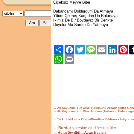
Çiçeksiz Meyve Biter
Dabancamı Doldurdum Da Atmaya
Yârim Çıkmış Karşıdan Da Bakmaya
İkimiz De Bir Boydayız Bir Denkte
Doyulur Mu Sarılıp Da Yatmaya
Paylaş
Facebook
Twitter
Message
Email
LinkedIn
Pint
WhatsApp
Print
→ Ak Koyunum Yüz Olsa Türküsünü Arkadaşınıza Gönd
→ Ak Koyunum Yüz Olsa Albümü (Türkünün Bulunduğu 
→ Türkü Hakkında Görüş/Düzeltme Bildirmek İstiyorum
→ Burdur
yöresine ait diğer türküler
→ Adını Sevdiğim Avşar Beyleri