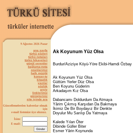
9 Ağustos 2026 Pazar
ana sayfa
Ak Koyunum Yüz Olsa
türkü sözleri
türkü notaları
türkü hikayeleri
gönül verenler
Burdur/Aziziye Köyü-Yöre Ekibi-Hamdi Özbay
bağlama-nota
ozanlarımız
halk müziği
konser-tv
Ak Koyunum Yüz Olsa
kitaplık
Güttüm Yerler Düz Olsa
yazılar
Ben Koyunu Güderim
sözlük
arşiv
Arkadaşım Kız Olsa
linklerimiz
görüşleriniz
Dabancamı Doldurdum Da Atmaya
site içinde ara
Yârim Çıkmış Karşıdan Da Bakmaya
Güncellemelerden haberdar olmak
İkimiz De Bir Boydayız Bir Denkte
için
e-mail listemize üye olunuz.
Doyulur Mu Sarılıp Da Yatmaya
İsim:
Kalede Yılan Öter
E-mail:
Dibinde Güller Biter
Esmer Yârin Koynunda