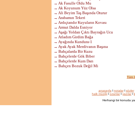
→ Ak Fasulle Oldu Mu
→ Ak Koyunum Yüz Olsa
→ Ali Beyim Taş Başında Oturur
→ Arabamın Tekeri
→ Ardıçtandır Kuyuların Kovası
→ Armut Dalda Esniyor
→ Aşağı Yoldan Çıktı Bayrağın Ucu
→ Atladım Girdim Bağa
→ Ayağında Kundura-1
→ Ayak Ayak Merdivanın Başına
→ Bahçalarda Bir Kuzu
→ Bahçelerde Gök Biber
→ Bahçelerde Kum Darı
→ Bahçen Bozuk Değil Mi
Tüm L
anasayfa
l
notalar
l
sözler
halk müziği
l
ozanlar
l
yazılar
l
k
Herhangi bir konuda ya