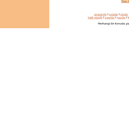
Tüm L
anasayfa
l
notalar
l
sözler
halk müziği
l
ozanlar
l
yazılar
l
k
Herhangi bir konuda ya