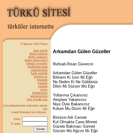
9 Ağustos 2026 Pazar
ana sayfa
Arkamdan Gülen Güzeller
türkü sözleri
türkü notaları
türkü hikayeleri
gönül verenler
Ruhsati-İhsan Güvercin
bağlama-nota
ozanlarımız
Arkamdan Gülen Güzeller
halk müziği
konser-tv
Bilmem Ki İzim Mi Eğri
kitaplık
Ne Dedim Ki Ne Güldünüz
yazılar
Dilim Mi Sözüm Mü Eğri
sözlük
arşiv
linklerimiz
Yollarıma Çıkarsınız
görüşleriniz
Ateşlere Yakarsınız
site içinde ara
Niye Öyle Bakarsınız
Güncellemelerden haberdar olmak
Kolum Mu Dizim Mi Eğri
için
e-mail listemize üye olunuz.
Birinizin Adı Cennet
İsim:
Kul Olmakta Cana Minnet
E-mail:
Güzele Bakması Sünnet
Gözüm Mü Ağzım Mı Eğri