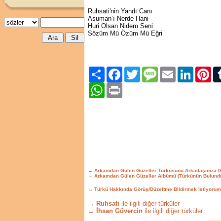
Ruhsati'nin Yandı Canı
Asuman’ı Nerde Hani
Huri Olsan Nidem Seni
Sözüm Mü Özüm Mü Eğri
Paylaş
Facebook
Twitter
Message
Email
LinkedIn
Pint
WhatsApp
Print
→ Arkamdan Gülen Güzeller Türküsünü Arkadaşınıza 
→ Arkamdan Gülen Güzeller Albümü (Türkünün Bulund
→ Türkü Hakkında Görüş/Düzeltme Bildirmek İstiyorum
→ Ruhsati
ile ilgili diğer türküler
→ İhsan Güvercin
ile ilgili diğer türküler