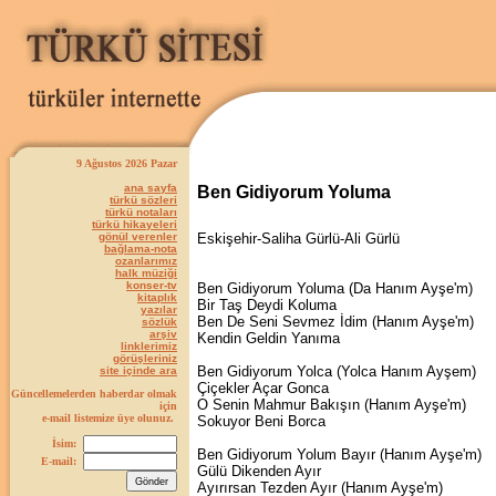
9 Ağustos 2026 Pazar
ana sayfa
Ben Gidiyorum Yoluma
türkü sözleri
türkü notaları
türkü hikayeleri
gönül verenler
Eskişehir-Saliha Gürlü-Ali Gürlü
bağlama-nota
ozanlarımız
halk müziği
konser-tv
Ben Gidiyorum Yoluma (Da Hanım Ayşe'm)
kitaplık
Bir Taş Deydi Koluma
yazılar
Ben De Seni Sevmez İdim (Hanım Ayşe'm)
sözlük
arşiv
Kendin Geldin Yanıma
linklerimiz
görüşleriniz
Ben Gidiyorum Yolca (Yolca Hanım Ayşem)
site içinde ara
Çiçekler Açar Gonca
Güncellemelerden haberdar olmak
O Senin Mahmur Bakışın (Hanım Ayşe'm)
için
e-mail listemize üye olunuz.
Sokuyor Beni Borca
İsim:
Ben Gidiyorum Yolum Bayır (Hanım Ayşe'm)
E-mail:
Gülü Dikenden Ayır
Ayırırsan Tezden Ayır (Hanım Ayşe'm)