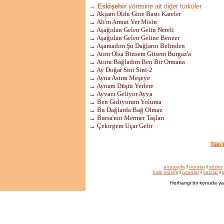
→ Eskişehir
yöresine ait diğer türküler
→ Akşam Oldu Gine Bastı Kareler
→ Ali'm Armut Yer Misin
→ Aşağıdan Gelen Gelin Nereli
→ Aşağıdan Gelen Geline Benzer
→ Aşamadım Şu Dağların Belinden
→ Atım Olsa Binsem Gitsem Burgaz'a
→ Atımı Bağladım Ben Bir Ormana
→ Ay Doğar Sini Sini-2
→ Ayna Astım Meşeye
→ Aynam Düştü Yerlere
→ Ayvacı Geliyor Ayva
→ Ben Gidiyorum Yoluma
→ Bu Dağlarda Bağ Olmaz
→ Bursa'nın Mermer Taşları
→ Çekirgem Uçar Gelir
Tüm L
anasayfa
l
notalar
l
sözler
halk müziği
l
ozanlar
l
yazılar
l
k
Herhangi bir konuda ya