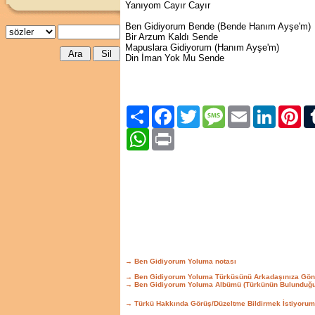
Yanıyom Cayır Cayır
Ben Gidiyorum Bende (Bende Hanım Ayşe'm)
Bir Arzum Kaldı Sende
Mapuslara Gidiyorum (Hanım Ayşe'm)
Din İman Yok Mu Sende
Paylaş
Facebook
Twitter
Message
Email
LinkedIn
Pint
WhatsApp
Print
→ Ben Gidiyorum Yoluma notası
→ Ben Gidiyorum Yoluma Türküsünü Arkadaşınıza Gön
→ Ben Gidiyorum Yoluma Albümü (Türkünün Bulunduğu
→ Türkü Hakkında Görüş/Düzeltme Bildirmek İstiyorum