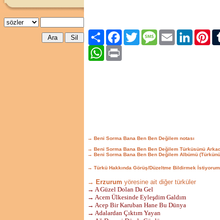
Paylaş
Facebook
Twitter
Message
Email
LinkedIn
Pint
WhatsApp
Print
→ Beni Sorma Bana Ben Ben Değilem notası
→ Beni Sorma Bana Ben Ben Değilem Türküsünü Arkad
→ Beni Sorma Bana Ben Ben Değilem Albümü (Türkünü
→ Türkü Hakkında Görüş/Düzeltme Bildirmek İstiyorum
→ Erzurum
yöresine ait diğer türküler
→ A Güzel Dolan Da Gel
→ Acem Ülkesinde Eyleşdim Galdım
→ Acep Bir Karuban Hane Bu Dünya
→ Adalardan Çıktım Yayan