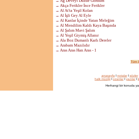
→ Ağ Deveyi Düzde Gördüm
→ Akça Ferikler İnce Ferikler
→ Al At'ta Yeşil Kolan
→ Al İşli Gey Al Eyle
→ Al Kanlar İçinde Yatan Meleğim
→ Al Mendilim Kaldı Kaya Başında
→ Al Şalım Mavi Şalım
→ Al Yeşil Giymiş Allanır
→ Ala Boz Dumanlı Karlı Dereler
→ Arabam Mazılıdır
→ Aras Aras Han Aras - 1
Tüm L
anasayfa
l
notalar
l
sözler
halk müziği
l
ozanlar
l
yazılar
l
k
Herhangi bir konuda ya