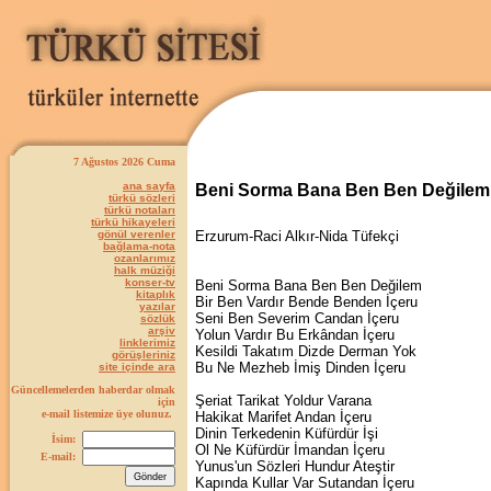
7 Ağustos 2026 Cuma
ana sayfa
Beni Sorma Bana Ben Ben Değilem
türkü sözleri
türkü notaları
türkü hikayeleri
gönül verenler
Erzurum-Raci Alkır-Nida Tüfekçi
bağlama-nota
ozanlarımız
halk müziği
konser-tv
Beni Sorma Bana Ben Ben Değilem
kitaplık
Bir Ben Vardır Bende Benden İçeru
yazılar
Seni Ben Severim Candan İçeru
sözlük
arşiv
Yolun Vardır Bu Erkândan İçeru
linklerimiz
Kesildi Takatım Dizde Derman Yok
görüşleriniz
Bu Ne Mezheb İmiş Dinden İçeru
site içinde ara
Güncellemelerden haberdar olmak
Şeriat Tarikat Yoldur Varana
için
e-mail listemize üye olunuz.
Hakikat Marifet Andan İçeru
Dinin Terkedenin Küfürdür İşi
İsim:
Ol Ne Küfürdür İmandan İçeru
E-mail:
Yunus'un Sözleri Hundur Ateştir
Kapında Kullar Var Sutandan İçeru