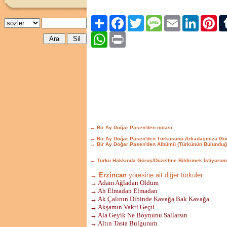
Paylaş
Facebook
Twitter
Message
Email
LinkedIn
Pint
WhatsApp
Print
→ Bir Ay Doğar Pasen'den notası
→ Bir Ay Doğar Pasen'den Türküsünü Arkadaşınıza Gö
→ Bir Ay Doğar Pasen'den Albümü (Türkünün Bulunduğ
→ Türkü Hakkında Görüş/Düzeltme Bildirmek İstiyorum
→ Erzincan
yöresine ait diğer türküler
→ Adam Ağladan Oldum
→ Ah Elmadan Elmadan
→ Ak Çalının Dibinde Kavağa Bak Kavağa
→ Akşamın Vakti Geçti
→ Ala Geyik Ne Boynunu Sallarsın
→ Altın Tasta Bulgurum