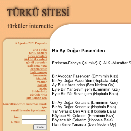
6 Ağustos 2026 Perşembe
ana sayfa
Bir Ay Doğar Pasen'den
türkü sözleri
türkü notaları
türkü hikayeleri
gönül verenler
Erzincan-Fahriye Çalımlı-Ş.Ç.-N.K.-Muzaffer 
bağlama-nota
ozanlarımız
halk müziği
konser-tv
Bir Aydoğar Pasen'den (Emmimin Kızı)
kitaplık
Bir Ay Doğar Pasen'den (Hopbala Bala)
yazılar
Ay Bulut Arasından (Ben Nedem Oy)
sözlük
arşiv
Eyle Bir Yâr Sevmişem (Emmimin Kızı)
linklerimiz
Eyle Bir Yâr Sevmişem (Hopbala Bala)
görüşleriniz
site içinde ara
Bir Ay Doğar Kenarsız (Emmimin Kızı)
Güncellemelerden haberdar olmak
Bir Ay Doğar Kenarsız (Hopbala Bala)
için
e-mail listemize üye olunuz.
Yâr Vefasız Ben Arsız (Hopbala Bala)
Böylece Ah Çekerim (Emmimin Kızı)
İsim:
Böylece Ah Çekerim (Hopbala Bala)
E-mail:
Halin Kime Yanarsız (Ben Nedem Oy)