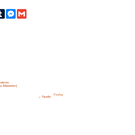
erest
Tumblr
Messenger
Gmail
nderin
u Albümler)
→
Yazdır